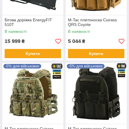
Бігова доріжка EnergyFIT
M-Tac плитоноска Cuirass
510T
QRS Coyote
В наявності
В наявності
15 999
5 044
₴
₴
Купити
Купити
-5% для військових
-5% для військових
M-Tac плитоноска Cuirass
M-Tac плитоноска Cuirass