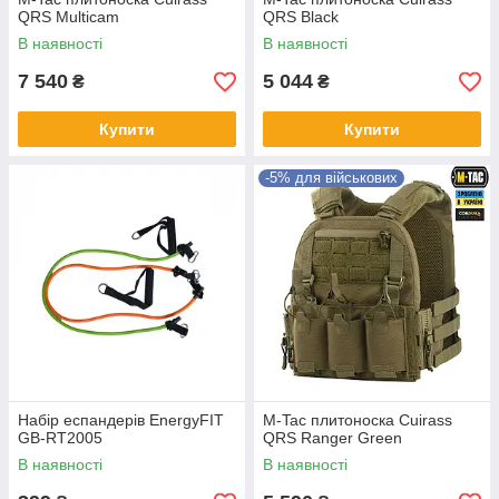
QRS Multicam
QRS Black
В наявності
В наявності
7 540
5 044
₴
₴
Купити
Купити
-5% для військових
Набір еспандерів EnergyFIT
M-Tac плитоноска Cuirass
GB-RT2005
QRS Ranger Green
В наявності
В наявності