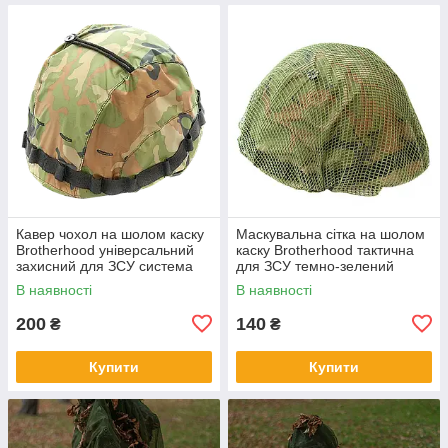
Кавер чохол на шолом каску
Маскувальна сітка на шолом
Brotherhood універсальний
каску Brotherhood тактична
захисний для ЗСУ система
для ЗСУ темно-зелений
Моллі світло-зелений
В наявності
В наявності
200
140
₴
₴
Купити
Купити