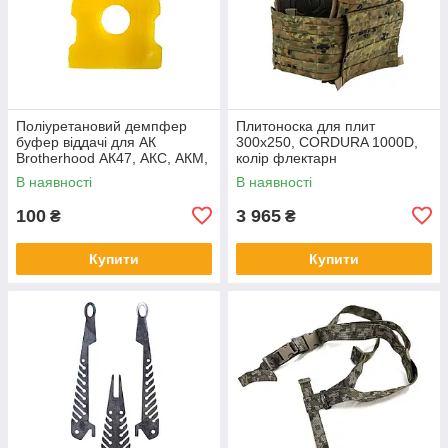
Поліуретановий демпфер
Плитоноска для плит
буфер віддачі для АК
300х250, CORDURA 1000D,
Brotherhood АК47, АКС, АКМ,
колір флектарн
АКСМ, АКМСУ, АК-74, АКС74
В наявності
В наявності
100
3 965
₴
₴
Купити
Купити