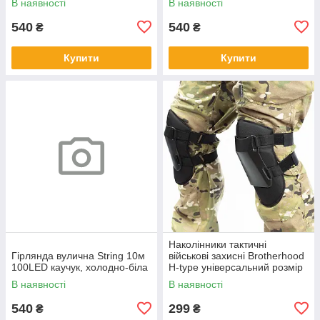
В наявності
В наявності
540
540
₴
₴
Купити
Купити
Наколінники тактичні
Гірлянда вулична String 10м
військові захисні Brotherhood
100LED каучук, холодно-біла
H-type універсальний розмір
для ЗСУ чорний
В наявності
В наявності
540
299
₴
₴