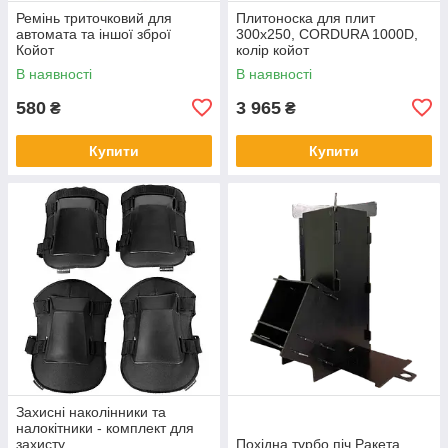
Ремінь триточковий для
Плитоноска для плит
автомата та іншої зброї
300х250, CORDURA 1000D,
Койот
колір койот
В наявності
В наявності
580
3 965
₴
₴
Купити
Купити
Захисні наколінники та
налокітники - комплект для
захисту
Похідна турбо піч Ракета