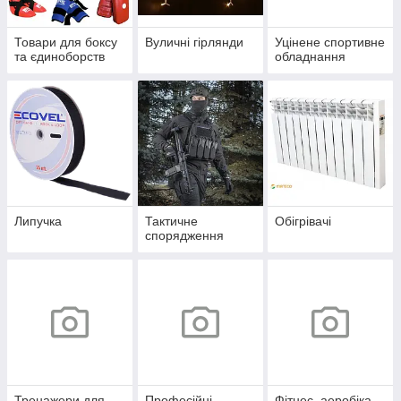
Товари для боксу
Вуличні гірлянди
Уцінене спортивне
та єдиноборств
обладнання
Липучка
Тактичне
Обігрівачі
спорядження
Тренажери для
Професійні
Фітнес, аеробіка