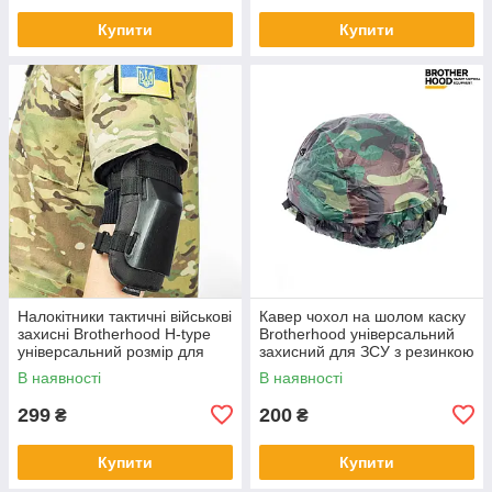
Купити
Купити
Налокітники тактичні військові
Кавер чохол на шолом каску
захисні Brotherhood H-type
Brotherhood універсальний
універсальний розмір для
захисний для ЗСУ з резинкою
ЗСУ чорний
система Моллі Дубок
В наявності
В наявності
299
200
₴
₴
Купити
Купити