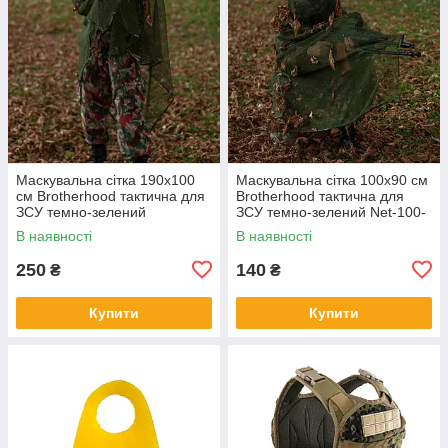
Маскувальна сітка 190х100
Маскувальна сітка 100х90 см
см Brotherhood тактична для
Brotherhood тактична для
ЗСУ темно-зелений
ЗСУ темно-зелений Net-100-
90-DG
В наявності
В наявності
250
140
₴
₴
Купити
Купити