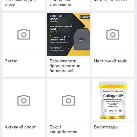
дому
тренажери
Залізо
Бронежилети,
Настільний теніс
бронепластини,
балістичний
захист
Активний спорт
Бокс і
Велотовары
єдиноборства