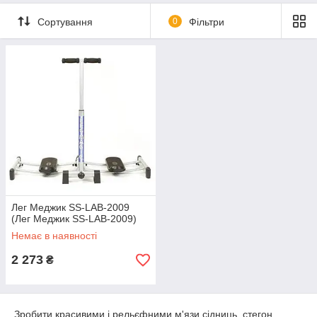
Сортування
0
Фільтри
Лег Меджик SS-LAB-2009
(Лег Меджик SS-LAB-2009)
Немає в наявності
2 273
₴
Зробити красивими і рельєфними м'язи сідниць, стегон