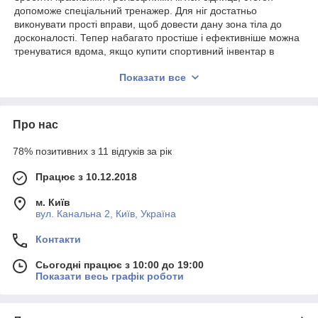
допоможе спеціальний тренажер. Для ніг достатньо
виконувати прості вправи, щоб довести дану зона тіла до
досконалості. Тепер набагато простіше і ефективніше можна
тренуватися вдома, якщо купити спортивний інвентар в
інтернет-магазині.
Показати все
Домашні тренажери для ніг володіють компактними
розмірами, тому для їх установки не потрібно багато вільного
місця. Це відмінний вибір для малогабаритних квартир.
Про нас
Тренажери для ніг і сідниць допоможуть замінити походи в
спортивний зал, забезпечуючи всі умови для повноцінних
78% позитивних з 11 відгуків за рік
занять вдома.
Домашні тренажери для ніг і їх
Працює з 10.12.2018
особливості
м. Київ
Конструкція домашніх тренажерів для ніг сприяє
вул. Канальна 2, Київ, Україна
максимальному залученню різних груп м'язів, при цьому
потрібно робити прості рухи, не вигадуючи складні комплекси
Контакти
вправ. Серед інших особливостей спортивного інвентарю
Сьогодні працює з 10:00 до 19:00
можна назвати:
Показати весь графік роботи
стійкість, наявність нековзних покриттів, за рахунок
чого навантаження рівномірно розподіляється по тілу.