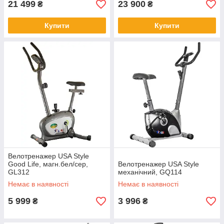
21 499
23 900
₴
₴
Купити
Купити
Велотренажер USA Style
Good Life, магн.бел/сер,
Велотренажер USA Style
GL312
механічний, GQ114
Немає в наявності
Немає в наявності
5 999
3 996
₴
₴