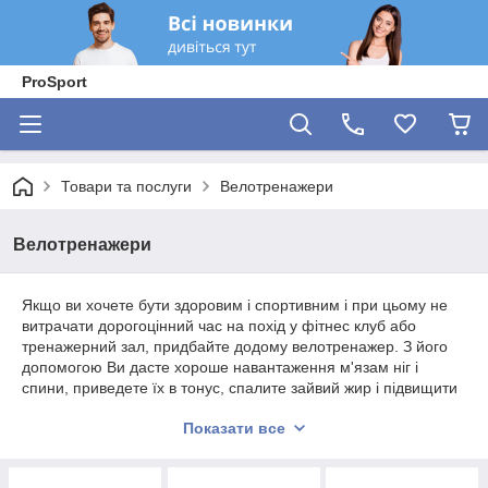
ProSport
Товари та послуги
Велотренажери
Велотренажери
Якщо ви хочете бути здоровим і спортивним і при цьому не
витрачати дорогоцінний час на похід у фітнес клуб або
тренажерний зал, придбайте додому велотренажер. З його
допомогою Ви дасте хороше навантаження м'язам ніг і
спини, приведете їх в тонус, спалите зайвий жир і підвищити
витривалість організму. До того ж, велотренажер є відмінним
Показати все
кардіостимулятором. Регулярні заняття на ньому знижують
ризик серцевих захворювань на 70%!
Маючи вдома велотренажер, Ви зможете проводити час з