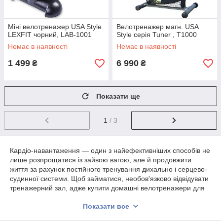
Міні велотренажер USA Style
Велотренажер магн. USA
LEXFIT чорний, LAB-1001
Style серія Tuner , T1000
Немає в наявності
Немає в наявності
1 499
6 990
₴
₴
Показати ще
1
/ 3
Кардіо-навантаження — один з найефективніших способів не
лише розпрощатися із зайвою вагою, але й продовжити
життя за рахунок постійного тренування дихально і серцево-
судинної системи. Щоб займатися, необов'язково відвідувати
тренажерний зал, адже купити домашні велотренажери для
схуднення можна зовсім недорого.
Показати все
У нашому каталозі представлені велотренажери для будинку
і залів. Сучасні моделі володіють широким функціоналом,