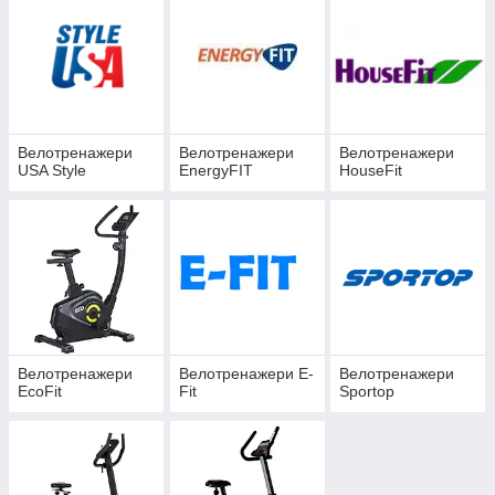
користю по максимуму. Наприклад, одночасно крутити педалі
і переглядати робочі документи або читати книгу.
Інтернет магазин ProSport пропонує велотренажери від
світових лідерів домашнього спортивного обладнання
UsaStyle і HouseFit, відомого не тільки своєю надійністю і
функціональністю, але і інноваційністю.
Велотренажери
Велотренажери
Велотренажери
USA Style
EnergyFIT
HouseFit
Велотренажери
Велотренажери E-
Велотренажери
EcoFit
Fit
Sportop