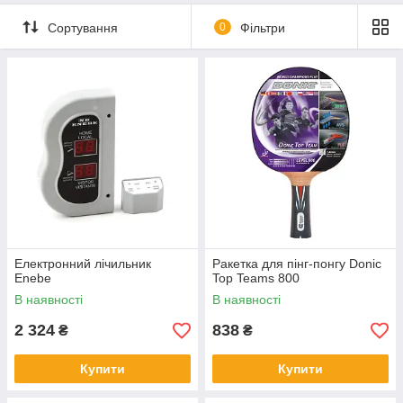
Сортування
0
Фільтри
Електронний лічильник
Ракетка для пінг-понгу Donic
Enebe
Top Teams 800
В наявності
В наявності
2 324
838
₴
₴
Купити
Купити