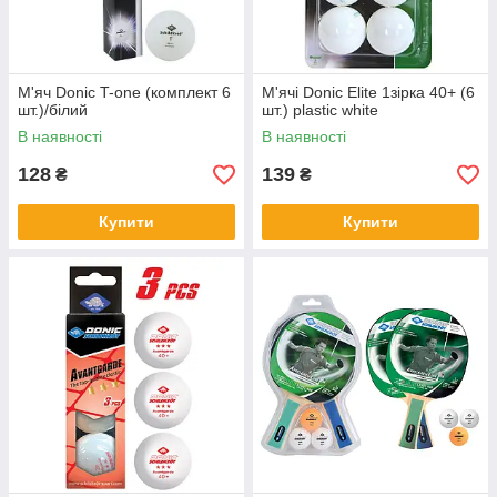
М'яч Donic T-one (комплект 6
М'ячі Donic Elite 1зірка 40+ (6
шт.)/білий
шт.) plastic white
В наявності
В наявності
128
139
₴
₴
Купити
Купити