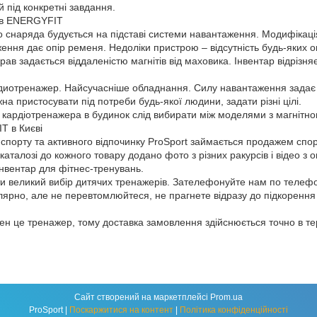
й під конкретні завдання.
ів ENERGYFIT
о снаряда будується на підставі системи навантаження. Модифікаці
ня дає опір ременя. Недоліки пристрою – відсутність будь-яких оп
рав задається віддаленістю магнітів від маховика. Інвентар відрізн
диотренажер. Найсучасніше обладнання. Силу навантаження задає 
а пристосувати під потреби будь-якої людини, задати різні цілі.
о кардіотренажера в будинок слід вибирати між моделями з магнітн
 в Києві
 спорту та активного відпочинку ProSport займається продажем спо
аталозі до кожного товару додано фото з різних ракурсів і відео з 
нвентар для фітнес-тренувань.
 великий вибір дитячих тренажерів. Зателефонуйте нам по телефону
лярно, але не перевтомлюйтеся, не прагнете відразу до підкоренн
.
бен це тренажер, тому доставка замовлення здійснюється точно в т
Сайт створений на маркетплейсі
Prom.ua
ProSport |
Поскаржитися на контент
|
Політика конфіденційності