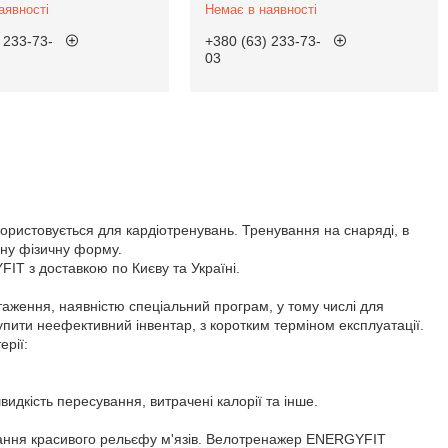
аявності
Немає в наявності
 233-73-
+380 (63) 233-73-
03
користовується для кардіотренувань. Тренування на снаряді, в
нну фізичну форму.
T з доставкою по Києву та Україні.
ження, наявністю спеціальний програм, у тому числі для
ити неефективний інвентар, з коротким терміном експлуатації.
рії:
идкість пересування, витрачені калорії та інше.
мування красивого рельєфу м'язів. Велотренажер ENERGYFIT