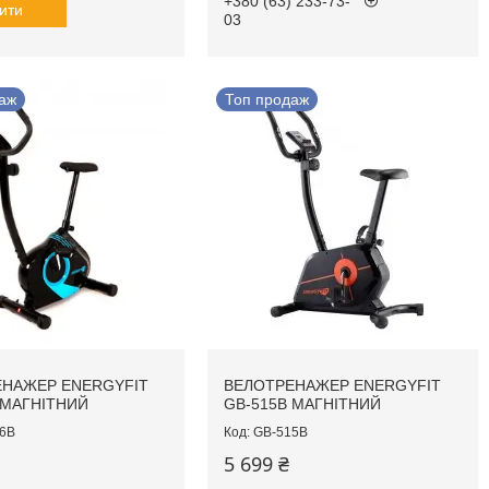
+380 (63) 233-73-
ити
03
аж
Топ продаж
НАЖЕР ENERGYFIT
ВЕЛОТРЕНАЖЕР ENERGYFIT
 МАГНІТНИЙ
GB-515B МАГНІТНИЙ
6B
GB-515B
5 699 ₴