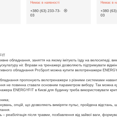
Немає в наявності
Немає в н
+380 (63) 233-73-
+380 (63)
03
03
FIT
вне обладнання, заняття на якому імітують їзду на велосипеді, ви
скулатуру ніг. Вправи на тренажері дозволяють підтримувати відмі
ртивного обладнання ProSport можна купити велотренажери ENERGYFI
бладнання пропонують велотренажери з різними системами наванта
ння не повинна ставати основним параметром вибору. Так можна куп
ажера ENERGYFIT в Києві для будинку треба використовувати крите
ника;
увань, опцій, що дозволяють виміряти пульс, пройдена відстань, шв
тання.
ь – реабілітація після травми, позбавлення від зайвої ваги, фор