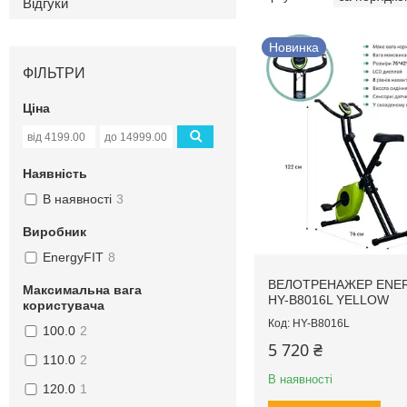
Відгуки
Новинка
ФІЛЬТРИ
Ціна
Наявність
В наявності
3
Виробник
EnergyFIT
8
ВЕЛОТРЕНАЖЕР ENE
Максимальна вага
HY-B8016L YELLOW
користувача
HY-B8016L
100.0
2
5 720 ₴
110.0
2
В наявності
120.0
1