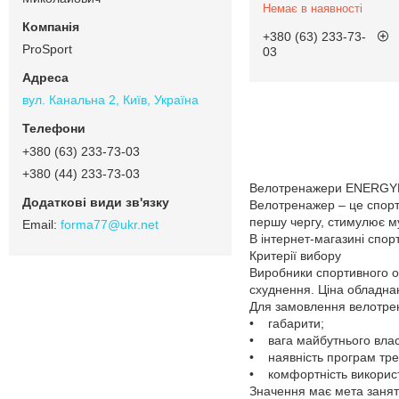
Немає в наявності
+380 (63) 233-73-
ProSport
03
вул. Канальна 2, Київ, Україна
+380 (63) 233-73-03
+380 (44) 233-73-03
Велотренажери ENERGY
Велотренажер – це спорти
першу чергу, стимулює му
forma77@ukr.net
В інтернет-магазині спо
Критерії вибору
Виробники спортивного о
схуднення. Ціна обладна
Для замовлення велотрен
• габарити;
• вага майбутнього влас
• наявність програм трен
• комфортність викорис
Значення має мета занят