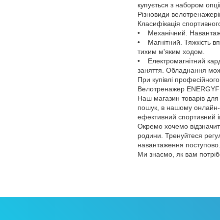
купується з набором опці
Різновиди велотренажер
Класифікація спортивног
• Механічний. Навантажен
• Магнітний. Тяжкість вп
тихим м'яким ходом.
• Електромагнітний кар
заняття. Обладнання можн
При купівлі професійног
Велотренажер ENERGYFIT
Наш магазин товарів для
пошук, в нашому онлайн-к
ефективний спортивний і
Окремо хочемо відзначити
родини. Тренуйтеся регу
навантаження поступово
Ми знаємо, як вам потрі