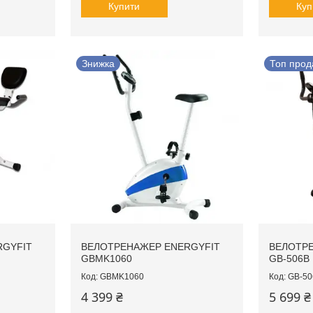
Купити
Куп
Знижка
Топ прод
RGYFIT
ВЕЛОТРЕНАЖЕР ENERGYFIT
ВЕЛОТРЕ
GBMK1060
GB-506B
GBMK1060
GB-50
4 399 ₴
5 699 ₴