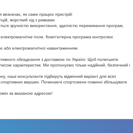
я визначає, як саме працює пристрій:
цій, жорсткий хід з ривками.
яється зручністю використання, здатністю перемикання програм,
електромагнітне поле. Комп'ютерна програма контролює
ою або електромагнітної навантаженням.
ртивного обладнання з доставкою по Україні. Щоб полегшити
описом характеристик. Ми пропонуємо тільки надійний, безпечний і
, наші консультанти підберуть відмінний варіант для всієї
я спортивних вершин. Починаючі спортсмени повинні збільшувати
ермін за вказаною адресою!