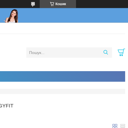
Кошик
YFIT