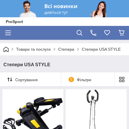
ProSport
Товари та послуги
Степери
Степери USA STYLE
Степери USA STYLE
Сортування
0
Фільтри