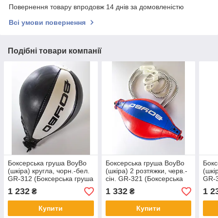
Повернення товару впродовж 14 днів за домовленістю
Всі умови повернення
Подібні товари компанії
Боксерська груша BoyBo
Боксерська груша BoyBo
Бокс
(шкіра) кругла, чорн.-бел.
(шкіра) 2 розтяжки, черв.-
(шкі
GR-312 (Боксерська груша
сін. GR-321 (Боксерська
GR-3
BoyBo (шкіра) кругла,
груша BoyBo (шкіра) 2
BoyB
1 232
1 332
1 2
₴
₴
чорн.-бел. GR-312)
розтяжки, черв.-сін. GR-
черв
321)
Купити
Купити