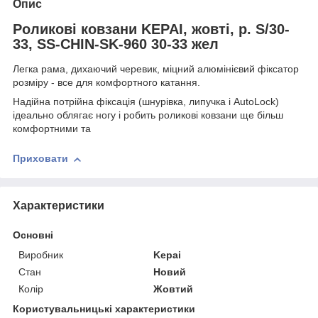
Опис
Роликові ковзани KEPAI, жовті, р. S/30-
33, SS-CHIN-SK-960 30-33 жел
Легка рама, дихаючий черевик, міцний алюмінієвий фіксатор
розміру - все для комфортного катання.
Надійна потрійна фіксація (шнурівка, липучка і AutoLock)
ідеально облягає ногу і робить роликові ковзани ще більш
комфортними та
Приховати
Характеристики
Основні
Виробник
Kepai
Стан
Новий
Колір
Жовтий
Користувальницькі характеристики