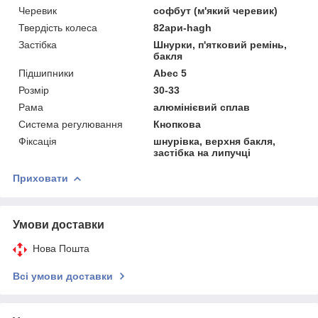
Черевик
софбут (м'який черевик)
Твердість колеса
82ари-hagh
Застібка
Шнурки, п'ятковий ремінь,
бакля
Підшипники
Abec 5
Розмір
30-33
Рама
алюмінієвий сплав
Система регулювання
Кнопкова
Фіксація
шнурівка, верхня бакля,
застібка на липучці
Приховати
Умови доставки
Нова Пошта
Всі умови доставки