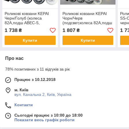
Роликові ковзани KEPAI
Роликові ковзани KEPAI
Роли
Черн/Голуб (колеса
Чорн/Черв
SS-C
82A,подш ABEC-5,
(подсвет,колеса 82A,подш
черн
настраив.розмір S/30-33)
ABEC-5, настраив.розмір
KEPA
1 738
1 807
1 7
₴
₴
SS-CHIN-F1-V6 30-33 че/
S/30-33) SS-CHIN-F1-V6
33 ч
го (Роликові ковзани
30-33 че/кр (Роликові
Купити
Купити
Про нас
78% позитивних з 11 відгуків за рік
Працює з 10.12.2018
м. Київ
вул. Канальна 2, Київ, Україна
Контакти
Сьогодні працює з 10:00 до 18:00
Показати весь графік роботи