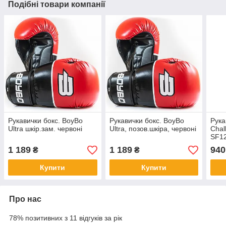
Подібні товари компанії
Рукавички бокс. BoyBo
Рукавички бокс. BoyBo
Рук
Ultra шкір.зам. червоні
Ultra, позов.шкіра, червоні
Chal
SF12
1 189
1 189
940
₴
₴
Купити
Купити
Про нас
78% позитивних з 11 відгуків за рік