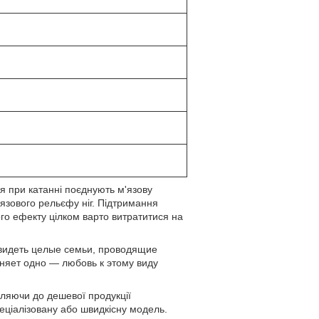
ля при катанні поєднують м'язову
'язового рельєфу ніг. Підтримання
ого ефекту цілком варто витратитися на
увидеть целые семьи, проводящие
няет одно — любовь к этому виду
вляючи до дешевої продукції
еціалізовану або швидкісну модель.