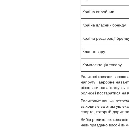
Країна виробник
Країна власник бренду
Країна реєстрації бренд
Клас товару
Комплектація товару
Роликові ковзани завоюва
напругу і аеробне навант
рівноваги навантажує гли
ролики і постаратися нав
Роликовые коньки встреч
выходные за этим увлека
спорта, который дарит п
Вибір роликових ковзанів
невиправдано високі вим