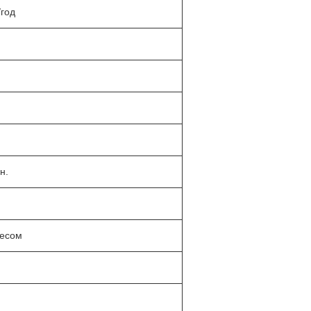
/год
н.
несом
)