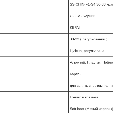
SS-CHIN-F1-S4 30-33 кра
Синьо - чорний
KEPAI
30-33 ( регульований )
Цілісна, регульована
Алюміній, Пластик, Нейло
Картон
для занять спортом і фіт
Роликові ковзани
Soft boot (М'який черевик