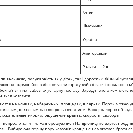
Китай
Німеччина
у
Україна
Аматорський
Ролики — 2 шт
ли величезну популярність як у дітей, так і дорослих. Фізичні зусил
аження, гармонійно забезпечуючи втрату зайвої ваги і посилення м
бокі м'язи тіла, забезпечує гарну поставу. Заради такого комплексн
читися кататися.
аются на улицах, набережных, площадях, в парках. Порой можно 
тельным, полезным для здоровья занятием. Всех роллеров объеди
оложительные эмоции, ощущение драйва, скорости, свободы.
 - непросте заняття. Розпорошуватися На дрібниці не варто, пред'я
оги. Вибираючи першу пару ковзанів краще не намагатися брати сп