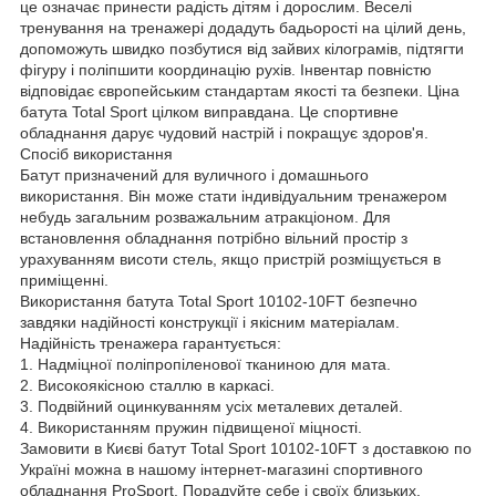
це означає принести радість дітям і дорослим. Веселі
тренування на тренажері додадуть бадьорості на цілий день,
допоможуть швидко позбутися від зайвих кілограмів, підтягти
фігуру і поліпшити координацію рухів. Інвентар повністю
відповідає європейським стандартам якості та безпеки. Ціна
батута Total Sport цілком виправдана. Це спортивне
обладнання дарує чудовий настрій і покращує здоров'я.
Спосіб використання
Батут призначений для вуличного і домашнього
використання. Він може стати індивідуальним тренажером
небудь загальним розважальним атракціоном. Для
встановлення обладнання потрібно вільний простір з
урахуванням висоти стель, якщо пристрій розміщується в
приміщенні.
Використання батута Total Sport 10102-10FT безпечно
завдяки надійності конструкції і якісним матеріалам.
Надійність тренажера гарантується:
1. Надміцної поліпропіленової тканиною для мата.
2. Високоякісною сталлю в каркасі.
3. Подвійний оцинкуванням усіх металевих деталей.
4. Використанням пружин підвищеної міцності.
Замовити в Києві батут Total Sport 10102-10FT з доставкою по
Україні можна в нашому інтернет-магазині спортивного
обладнання ProSport. Порадуйте себе і своїх близьких.