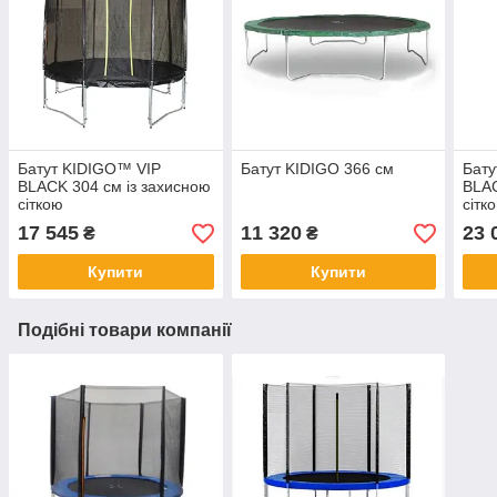
Батут KIDIGO™ VIP
Батут KIDIGO 366 см
Бату
BLACK 304 см із захисною
BLAC
сіткою
сітк
17 545
11 320
23 
₴
₴
Купити
Купити
Подібні товари компанії