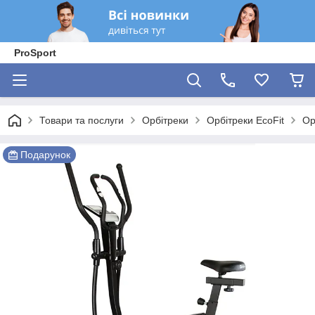
ProSport
Товари та послуги
Орбітреки
Орбітреки EcoFit
Ор
Подарунок