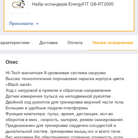
Набір еспандерів EnergyFIT GB-RT2005
Приховати
арактеристики
Доставка
Оплата
Умови повернення
Опис
Hi-Tech магнитная 8-уровневая система нагрузки
Высоко технологичная порошковая окраска корпуса цвета
«Black sand».
Ход с нагрузкой в прямом и обратном направлении
Датчик измерения пульса на неподвижной рукоятке
Двойной ход рукояток для тренировки верхней части тела
Большие и удобные педали-платформы
Функции компьтера: пульс, время, дистанция, кол-во
оборотов в мин., скорость, калории, режим сканирования.
Предназначен для тренировки сердечно-сосудистой и
дыхательной систем, тренировки мышц ног и всего тела.
Вес маховика 8кг обеспечивает отличную плавность хода.