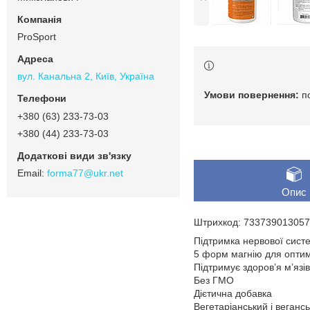
ProSport
вул. Канальна 2, Київ, Україна
п
+380 (63) 233-73-03
+380 (44) 233-73-03
forma77@ukr.net
Опис
Штрихкод: 733739013057
Підтримка нервової сист
5 форм магнію для оптим
Підтримує здоров’я м’язів
Без ГМО
Дієтична добавка
Вегетаріанський і веганс