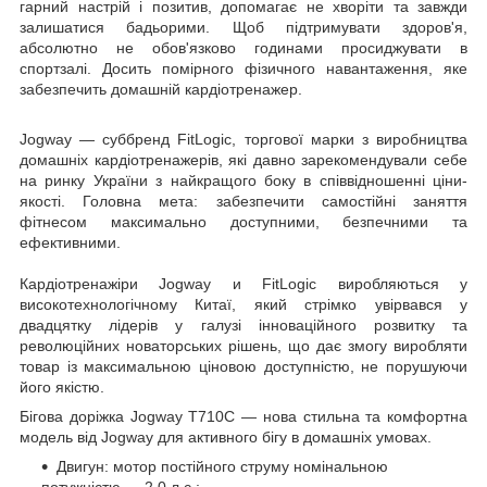
гарний настрій і позитив, допомагає не хворіти та завжди
залишатися бадьорими. Щоб підтримувати здоров'я,
абсолютно не обов'язково годинами просиджувати в
спортзалі. Досить помірного фізичного навантаження, яке
забезпечить домашній кардіотренажер.
Jogway — суббренд FitLogic, торгової марки з виробництва
домашніх кардіотренажерів, які давно зарекомендували себе
на ринку України з найкращого боку в співвідношенні ціни-
якості. Головна мета: забезпечити самостійні заняття
фітнесом максимально доступними, безпечними та
ефективними.
Кардіотренажіри Jogway и FitLogic виробляються у
високотехнологічному Китаї, який стрімко увірвався у
двадцятку лідерів у галузі інноваційного розвитку та
революційних новаторських рішень, що дає змогу виробляти
товар із максимальною ціновою доступністю, не порушуючи
його якістю.
Бігова доріжка Jogway T710С — нова стильна та комфортна
модель від Jogway для активного бігу в домашніх умовах.
Двигун: мотор постійного струму номінальною
потужністю — 2.0 л.с.;