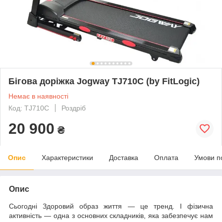
Бігова доріжка Jogway TJ710C (by FitLogic)
Немає в наявності
Код: TJ710C
Роздріб
20 900
₴
Опис
Характеристики
Доставка
Оплата
Умови п
Опис
Сьогодні Здоровий образ життя — це тренд. І фізична
активність — одна з основних складників, яка забезпечує нам