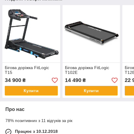
Бігова доріжка FitLogic
Бігова доріжка FitLogic
Біго
T15
T102E
T12
34 900
14 490
22 
₴
₴
Купити
Купити
Про нас
78% позитивних з 11 відгуків за рік
Працює з 10.12.2018