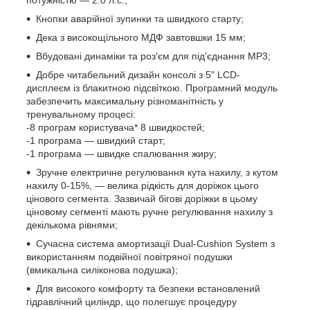
Кнопки аварійної зупинки та швидкого старту;
Дека з високощільного МДФ завтовшки 15 мм;
Вбудовані динаміки та роз'єм для під'єднання MP3;
Добре читабельний дизайн консолі з 5" LCD-
дисплеєм із блакитною підсвіткою. Програмний модуль
забезпечить максимальну різноманітність у
тренувальному процесі:
-8 програм користувача* 8 швидкостей;
-1 програма — швидкий старт;
-1 програма — швидке спалювання жиру;
Зручне електричне регулювання кута нахилу, з кутом
нахилу 0-15%, — велика рідкість для доріжок цього
цінового сегмента. Зазвичай бігові доріжки в цьому
ціновому сегменті мають ручне регулювання нахилу з
декількома рівнями;
Сучасна система амортизації Dual-Cushion System з
використанням подвійної повітряної подушки
(вмикальна силіконова подушка);
Для високого комфорту та безпеки встановлений
гідравлічний циліндр, що полегшує процедуру