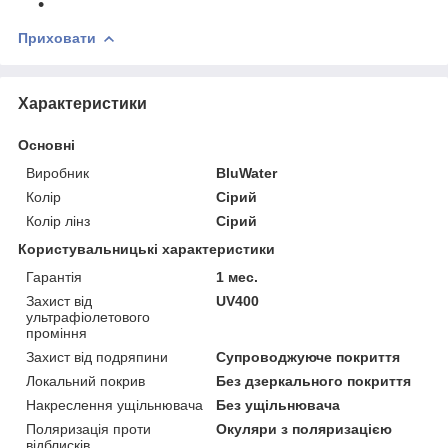
Приховати
Характеристики
Основні
Виробник
BluWater
Колір
Сірий
Колір лінз
Сірий
Користувальницькі характеристики
Гарантія
1 мес.
Захист від
UV400
ультрафіолетового
проміння
Захист від подряпини
Супроводжуюче покриття
Локальний покрив
Без дзеркального покриття
Накреслення ущільнювача
Без ущільнювача
Поляризація проти
Окуляри з поляризацією
відблисків