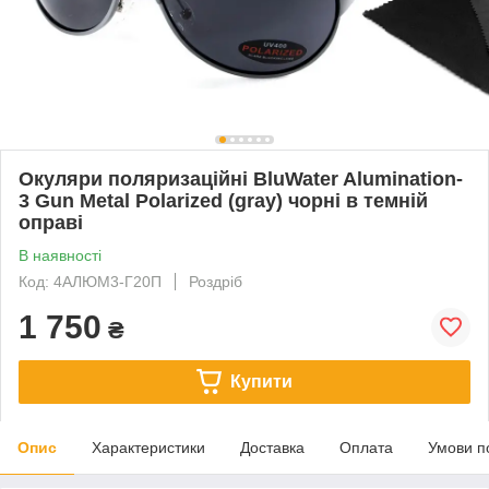
Окуляри поляризаційні BluWater Alumination-
3 Gun Metal Polarized (gray) чорні в темній
оправі
В наявності
Код: 4АЛЮМ3-Г20П
Роздріб
1 750
₴
Купити
Опис
Характеристики
Доставка
Оплата
Умови п