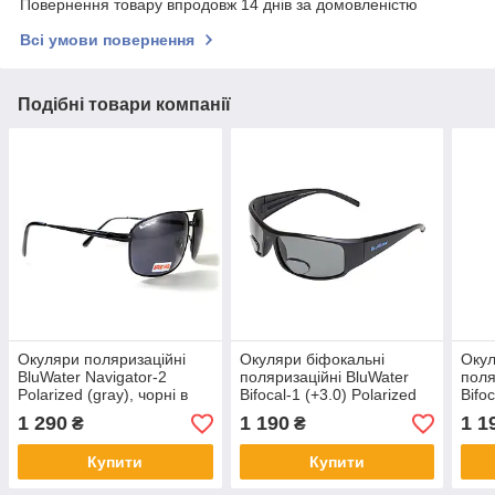
Повернення товару впродовж 14 днів за домовленістю
Всі умови повернення
Подібні товари компанії
Окуляри поляризаційні
Окуляри біфокальні
Окул
BluWater Navigator-2
поляризаційні BluWater
поля
Polarized (gray), чорні в
Bifocal-1 (+3.0) Polarized
Bifo
металевій оправі
(gray) (чорна біфокальна
(gra
1 290
1 190
1 1
₴
₴
лінза з діоптріями)
лінз
Купити
Купити