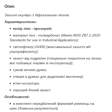
Опис
Захисні окуляри з біфокальною лінзою
Характеристики:
колір лінз - прозорий
;
матеріал лінз - полікарбонат
(Meets ANSI Z87.1-2010
Standards for use in Industrial Applications);
світлофільтр UV400
(максимальний захист від
ультрафіолету);
захист від подряпин
(спеціальне покриття на лінзах,
яке подовжує термін їх експлуатації);
гумові кінчики дужок;
отвори в дужках для додаткової вентиляції;
м'які носоупори;
хороший бічний захист.
Особливості:
в комплекті передбачений фірмовий ремінець на
шию
(довжина регулюється).