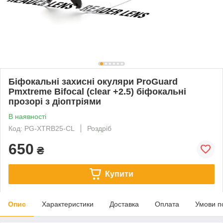
Біфокальні захисні окуляри ProGuard
Pmxtreme Bifocal (clear +2.5) біфокальні
прозорі з діоптріями
В наявності
Код: PG-XTRB25-CL
Роздріб
650
₴
Купити
Опис
Характеристики
Доставка
Оплата
Умови п