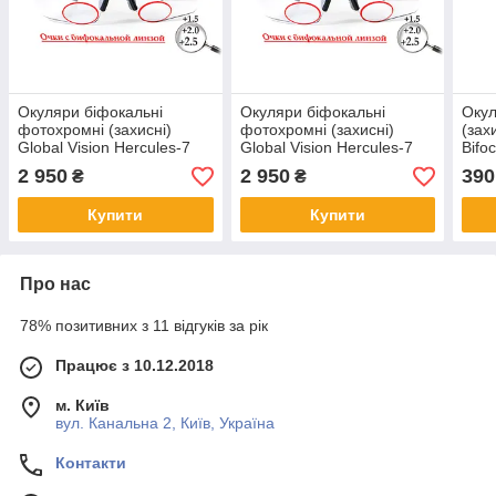
Окуляри біфокальні
Окуляри біфокальні
Окул
фотохромні (захисні)
фотохромні (захисні)
(зах
Global Vision Hercules-7
Global Vision Hercules-7
Bifoc
Bifocal (+1.5) photochromic
Bifocal (+2.5) photochromic
проз
2 950
2 950
390
₴
₴
(clear), фотохромні
(clear), фотохромні
прозорі
прозорі
Купити
Купити
Про нас
78% позитивних з 11 відгуків за рік
Працює з 10.12.2018
м. Київ
вул. Канальна 2, Київ, Україна
Контакти