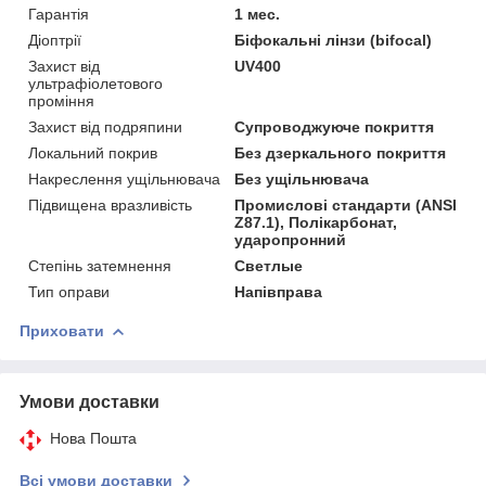
Гарантія
1 мес.
Діоптрії
Біфокальні лінзи (bifocal)
Захист від
UV400
ультрафіолетового
проміння
Захист від подряпини
Супроводжуюче покриття
Локальний покрив
Без дзеркального покриття
Накреслення ущільнювача
Без ущільнювача
Підвищена вразливість
Промислові стандарти (ANSI
Z87.1), Полікарбонат,
ударопронний
Степінь затемнення
Светлые
Тип оправи
Напівправа
Приховати
Умови доставки
Нова Пошта
Всі умови доставки