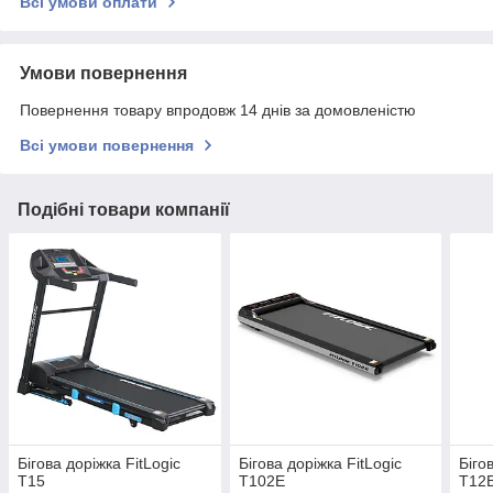
Всі умови оплати
Умови повернення
Повернення товару впродовж 14 днів за домовленістю
Всі умови повернення
Подібні товари компанії
Бігова доріжка FitLogic
Бігова доріжка FitLogic
Біго
T15
T102E
T12