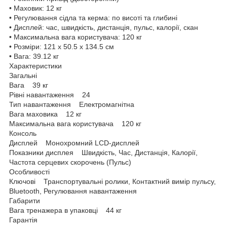
• Маховик: 12 кг
• Регулювання сідла та керма: по висоті та глибині
• Дисплей: час, швидкість, дистанція, пульс, калорії, скан
• Максимальна вага користувача: 120 кг
• Розміри: 121 x 50.5 x 134.5 см
• Вага: 39.12 кг
Характеристики
Загальні
Вага 39 кг
Рівні навантаження 24
Тип навантаження Електромагнітна
Вага маховика 12 кг
Максимальна вага користувача 120 кг
Консоль
Дисплей Монохромний LCD-дисплей
Показники дисплея Швидкість, Час, Дистанція, Калорії,
Частота серцевих скорочень (Пульс)
Особливості
Ключові Транспортувальні ролики, Контактний вимір пульсу,
Bluetooth, Регулювання навантаження
Габарити
Вага тренажера в упаковці 44 кг
Гарантія