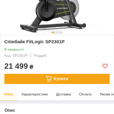
Спінбайк FitLogic SP2301P
В наявності
Код: SP2301P
Роздріб
21 499
₴
Купити
Опис
Характеристики
Доставка
Оплата
Умови п
Опис