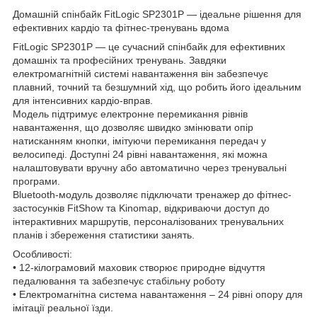
Домашній спінбайк FitLogic SP2301P — ідеальне рішення для
ефективних кардіо та фітнес-тренувань вдома
FitLogic SP2301P — це сучасний спінбайк для ефективних
домашніх та професійних тренувань. Завдяки
електромагнітній системі навантаження він забезпечує
плавний, точний та безшумний хід, що робить його ідеальним
для інтенсивних кардіо-вправ.
Модель підтримує електронне перемикання рівнів
навантаження, що дозволяє швидко змінювати опір
натисканням кнопки, імітуючи перемикання передач у
велосипеді. Доступні 24 рівні навантаження, які можна
налаштовувати вручну або автоматично через тренувальні
програми.
Bluetooth-модуль дозволяє підключати тренажер до фітнес-
застосунків FitShow та Kinomap, відкриваючи доступ до
інтерактивних маршрутів, персоналізованих тренувальних
планів і збереження статистики занять.
Особливості:
• 12-кілограмовий маховик створює природне відчуття
педалювання та забезпечує стабільну роботу
• Електромагнітна система навантаження – 24 рівні опору для
імітації реальної їзди.