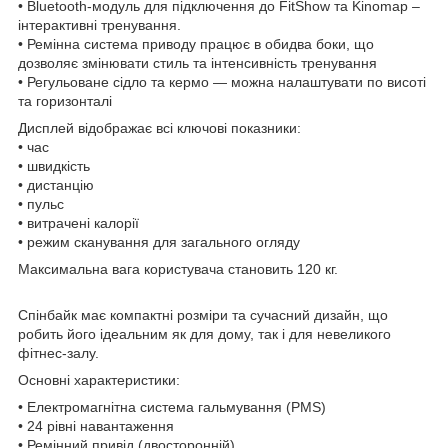
• Bluetooth-модуль для підключення до FitShow та Kinomap –
інтерактивні тренування.
• Ремінна система приводу працює в обидва боки, що
дозволяє змінювати стиль та інтенсивність тренування
• Регульоване сідло та кермо — можна налаштувати по висоті
та горизонталі
Дисплей відображає всі ключові показники:
• час
• швидкість
• дистанцію
• пульс
• витрачені калорії
• режим сканування для загального огляду
Максимальна вага користувача становить 120 кг.
Спінбайк має компактні розміри та сучасний дизайн, що
робить його ідеальним як для дому, так і для невеликого
фітнес-залу.
Основні характеристики:
• Електромагнітна система гальмування (PMS)
• 24 рівні навантаження
• Ремінний привід (двосторонній)