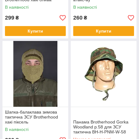
В наявності
В наявності
299
260
₴
₴
Купити
Купити
Шапка-балаклава зимова
тактична ЗСУ Brotherhood
хакі піксель
Панама Brotherhood Gorka
Woodland р.58 для ЗСУ
В наявності
тактична BH-H-PNM-W-58