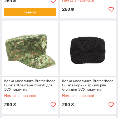
260
Немає в наявності
₴
260
₴
Купити
Кепка мазепинка Brotherhood
Кепка мазепинка Brotherhood
Bullets Флектарн тризуб для
Bullets чорний тризуб ріп-
ЗСУ тактична
стоп для ЗСУ тактична
Немає в наявності
Немає в наявності
290
290
₴
₴