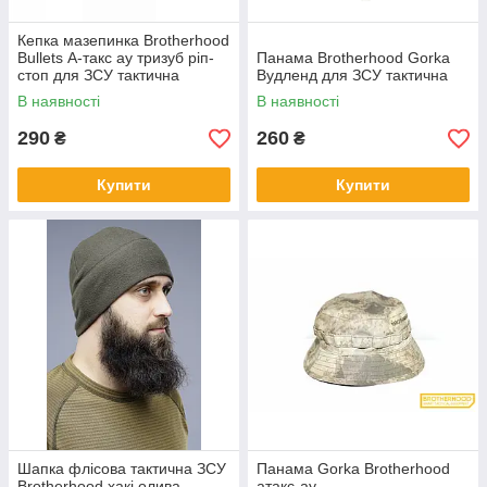
Кепка мазепинка Brotherhood
Bullets А-такс ау тризуб ріп-
Панама Brotherhood Gorka
стоп для ЗСУ тактична
Вудленд для ЗСУ тактична
В наявності
В наявності
290
260
₴
₴
Купити
Купити
Шапка флісова тактична ЗСУ
Панама Gorka Brotherhood
Brotherhood хакі олива
атакс-ау