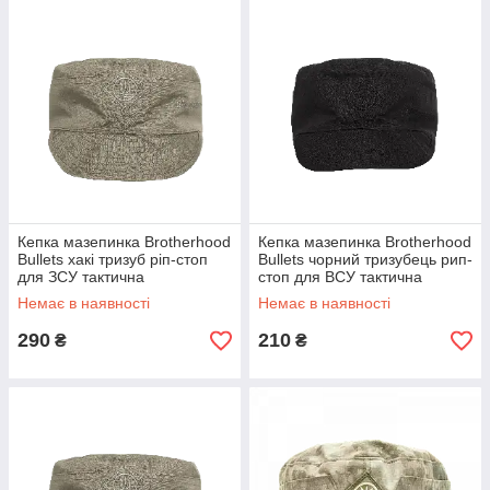
Кепка мазепинка Brotherhood
Кепка мазепинка Brotherhood
Bullets хакі тризуб ріп-стоп
Bullets чорний тризубець рип-
для ЗСУ тактична
стоп для ВСУ тактична
Немає в наявності
Немає в наявності
290
210
₴
₴