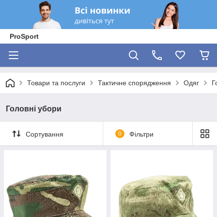
ProSport
Товари та послуги
Тактичне спорядження
Одяг
Г
Головні убори
Сортування
0
Фільтри