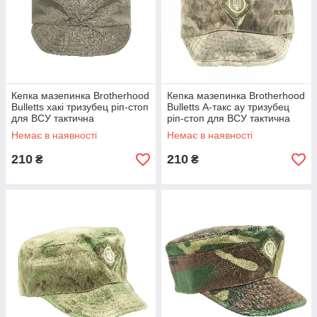
Кепка мазепинка Brotherhood
Кепка мазепинка Brotherhood
Bulletts хакі тризубец ріп-стоп
Bulletts А-такс ау тризубец
для ВСУ тактична
ріп-стоп для ВСУ тактична
Немає в наявності
Немає в наявності
210
210
₴
₴