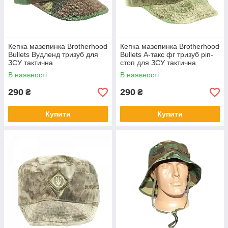
Кепка мазепинка Brotherhood
Кепка мазепинка Brotherhood
Bullets Вудленд тризуб для
Bullets А-такс фг тризуб ріп-
ЗСУ тактична
стоп для ЗСУ тактична
В наявності
В наявності
290
290
₴
₴
Купити
Купити