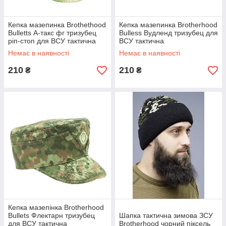
Кепка мазепинка Brothethood
Кепка мазепинка Brotherhood
Bulletts А-такс фг тризубец
Bulless Вудленд тризубец для
ріп-стоп для ВСУ тактична
ВСУ тактична
Немає в наявності
Немає в наявності
210
210
₴
₴
Кепка мазепінка Brotherhood
Bullets Флектарн тризубец
Шапка тактична зимова ЗСУ
для ВСУ тактична
Brotherhood чорний піксель