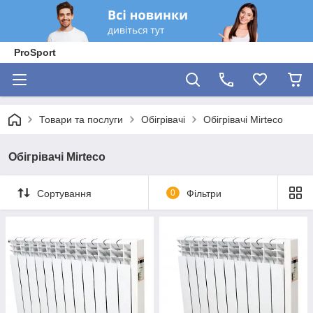
ProSport
Товари та послуги
Обігрівачі
Обігрівачі Mirteco
Обігрівачі Mirteco
Сортування
0
Фільтри