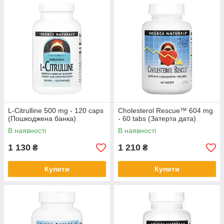
L-Citrulline 500 mg - 120 caps
Cholesterol Rescue™ 604 mg
(Пошкоджена банка)
- 60 tabs (Затерта дата)
В наявності
В наявності
1 130
1 210
₴
₴
Купити
Купити