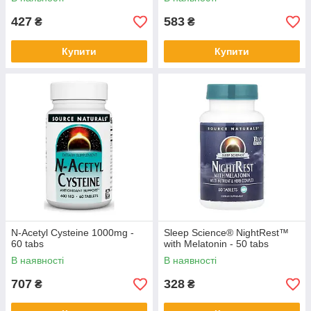
427
583
₴
₴
Купити
Купити
N-Acetyl Cysteine 1000mg -
Sleep Science® NightRest™
60 tabs
with Melatonin - 50 tabs
В наявності
В наявності
707
328
₴
₴