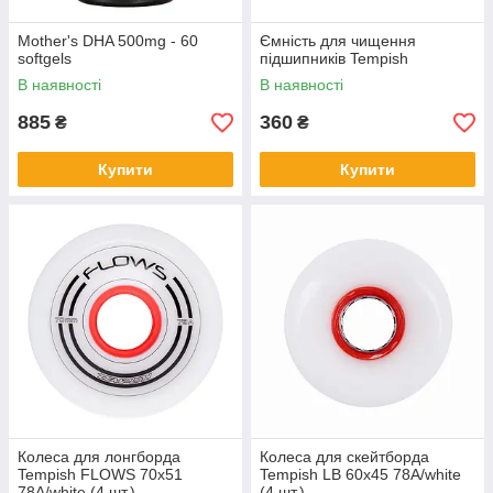
Mother's DHA 500mg - 60
Ємність для чищення
softgels
підшипників Tempish
В наявності
В наявності
885
360
₴
₴
Купити
Купити
Колеса для лонгборда
Колеса для скейтборда
Tempish FLOWS 70x51
Tempish LB 60x45 78A/white
78A/white (4 шт.)
(4 шт.)