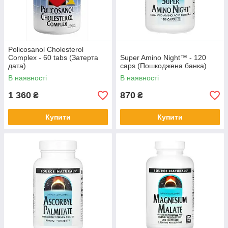
Policosanol Cholesterol
Complex - 60 tabs (Затерта
Super Amino Night™ - 120
дата)
caps (Пошкоджена банка)
В наявності
В наявності
1 360
870
₴
₴
Купити
Купити