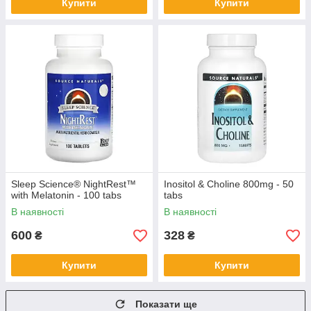
Купити
Купити
Sleep Science® NightRest™
Inositol & Choline 800mg - 50
with Melatonin - 100 tabs
tabs
В наявності
В наявності
600
328
₴
₴
Купити
Купити
Показати ще