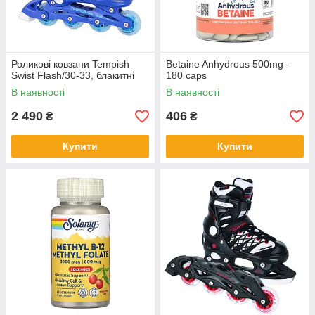
Роликові ковзани Tempish
Betaine Anhydrous 500mg -
Swist Flash/30-33, блакитні
180 caps
В наявності
В наявності
2 490
406
₴
₴
Купити
Купити