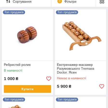
Сортування
0
Фільтри
Топ продажів
Топ продажів
Ребристий ролик
Екотренажер-масажер
Разумовського Tremass
В наявності
Doctor. Ясен
1 000
Немає в наявності
₴
5 900
₴
Купити
Топ продажів
Топ продажів