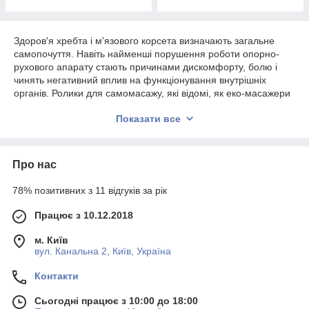
Здоров'я хребта і м'язового корсета визначають загальне
самопочуття. Навіть найменші порушення роботи опорно-
рухового апарату стають причинами дискомфорту, болю і
чинять негативний вплив на функціонування внутрішніх
органів. Ролики для самомасажу, які відомі, як еко-масажери
Розумовського — це відмінний спосіб підтримання здоров'я
Показати все
спини.
Принцип дії еко-масажера TREMASS
Тренажери TREMASS являють собою знімні ролики різної
Про нас
форми і розміру, виконані з дерева і встановлені в каркас.
Залежно від тренованої зони ролики в еко-масажері
78% позитивних з 11 відгуків за рік
Розумовського можна міняти місцями.
Працює з 10.12.2018
Тренажери, представлені в нашому каталозі, комплектуються
4-5 парами роликів, ця кількість є досить універсальним та
м. Київ
ефективним для всіх членів сім'ї.
вул. Канальна 2, Київ, Україна
Для використання масажера TREMASS його встановлюють
Контакти
на підлогу, лягають зверху і виконують рух вперед-назад. При
масажуванні еко-масажером Розумовського відбувається
Сьогодні працює з 10:00 до 18:00
напруга ряду груп м'язів, зокрема мускулатури черевного