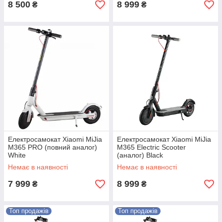
8 500
8 999
₴
₴
Електросамокат Xiaomi MiJia
Електросамокат Xiaomi MiJia
M365 PRO (повний аналог)
M365 Electric Scooter
White
(аналог) Black
Немає в наявності
Немає в наявності
7 999
8 999
₴
₴
Топ продажів
Топ продажів