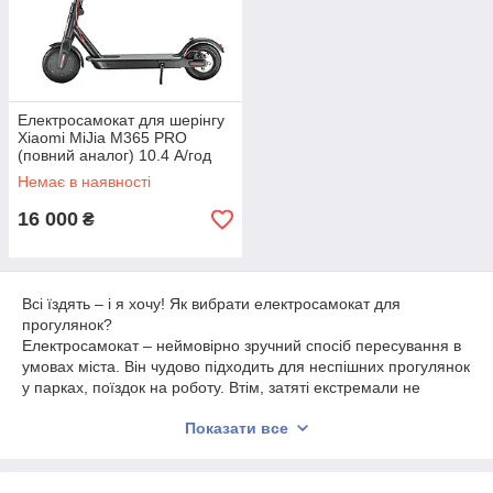
Електросамокат для шерінгу
Xiaomi MiJia M365 PRO
(повний аналог) 10.4 А/год
Black
Немає в наявності
16 000
₴
Всі їздять – і я хочу! Як вибрати електросамокат для
прогулянок?
Електросамокат – неймовірно зручний спосіб пересування в
умовах міста. Він чудово підходить для неспішних прогулянок
у парках, поїздок на роботу. Втім, затяті екстремали не
упускають можливості проїхатися з вітерцем – деякі моделі
Показати все
розвивають швидкість 35 км/год і вище.
Різноманітність електросамокатів призводить користувачів в
глухий кут. Важкі і легкі, з маленькими і величезними
колесами, з сидінням і без. Також електросамокати в Україні