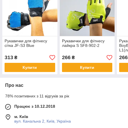
Рукавички для фітнесу
Рукавички для фітнесу
Рука
сітка JF-S3 Blue
лайкра S SF8-902-2
BoyB
L1(л
94-3
313
266
266
₴
₴
Купити
Купити
Про нас
78% позитивних з 11 відгуків за рік
Працює з 10.12.2018
м. Київ
вул. Канальна 2, Київ, Україна