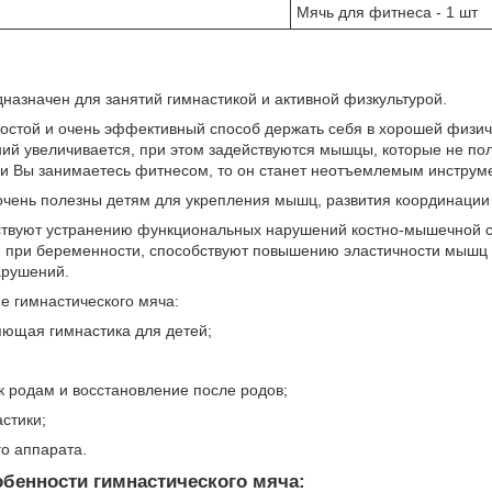
Мячь для фитнеса - 1 шт
назначен для занятий гимнастикой и активной физкультурой.
ростой и очень эффективный способ держать себя в хорошей физи
й увеличивается, при этом задействуются мышцы, которые не пол
ли Вы занимаетесь фитнесом, то он станет неотъемлемым инструм
очень полезны детям для укрепления мышц, развития координации
ствуют устранению функциональных нарушений костно-мышечной с
 при беременности, способствуют повышению эластичности мышц 
арушений.
е гимнастического мяча:
яющая гимнастика для детей;
 к родам и восстановление после родов;
стики;
го аппарата.
бенности гимнастического мяча: