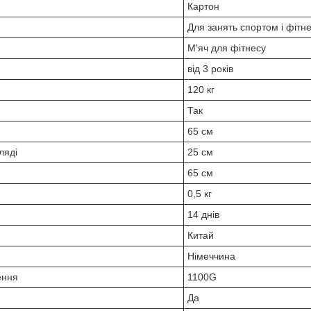
Картон
Для занять спортом і фітн
М'яч для фітнесу
від 3 років
120 кг
Так
65 см
ляді
25 см
65 см
0,5 кг
14 днів
Китай
Німеччина
ення
1100G
Да