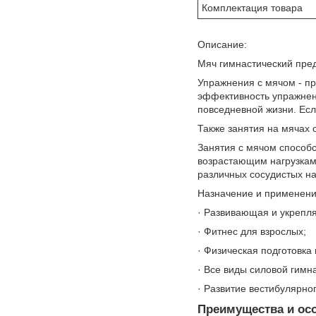
Комплектация товара
Описание:
Мяч гимнастический пред
Упражнения с мячом - п
эффективность упражнени
повседневной жизни. Ес
Также занятия на мячах 
Занятия с мячом способ
возрастающим нагрузкам
различных сосудистых н
Назначение и применени
· Развивающая и укрепл
· Фитнес для взрослых;
· Физическая подготовка
· Все виды силовой гимна
· Развитие вестибулярно
Преимущества и осо