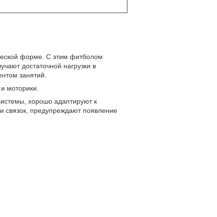
ческой форме. С этим фитболом
учают достаточной нагрузки в
ентом занятий.
 и моторики.
истемы, хорошо адаптируют к
и связок, предупреждают появление