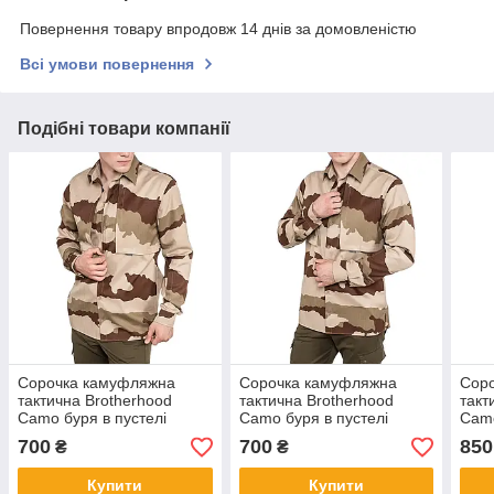
Повернення товару впродовж 14 днів за домовленістю
Всі умови повернення
Подібні товари компанії
Сорочка камуфляжна
Сорочка камуфляжна
Сор
тактична Brotherhood
тактична Brotherhood
такт
Camo буря в пустелі
Camo буря в пустелі
Camo
пустельний камуфляж
пустельний камуфляж
в пу
700
700
850
₴
₴
кам
44-1
Купити
Купити