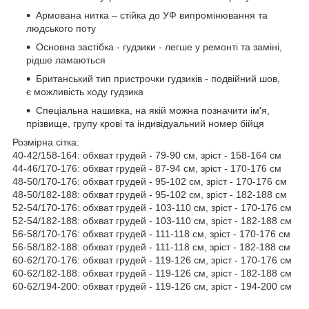
Армована нитка – стійка до УФ випромінювання та
людського поту
Основна застібка - гудзики - легше у ремонті та заміні,
рідше ламаються
Британський тип пристрочки гудзиків - подвійний шов,
є можливість ходу гудзика
Спеціальна нашивка, на якій можна позначити ім'я,
прізвище, групу крові та індивідуальний номер бійця
Розмірна сітка:
40-42/158-164: обхват грудей - 79-90 см, зріст - 158-164 см
44-46/170-176: обхват грудей - 87-94 см, зріст - 170-176 см
48-50/170-176: обхват грудей - 95-102 см, зріст - 170-176 см
48-50/182-188: обхват грудей - 95-102 см, зріст - 182-188 см
52-54/170-176: обхват грудей - 103-110 см, зріст - 170-176 см
52-54/182-188: обхват грудей - 103-110 см, зріст - 182-188 см
56-58/170-176: обхват грудей - 111-118 см, зріст - 170-176 см
56-58/182-188: обхват грудей - 111-118 см, зріст - 182-188 см
60-62/170-176: обхват грудей - 119-126 см, зріст - 170-176 см
60-62/182-188: обхват грудей - 119-126 см, зріст - 182-188 см
60-62/194-200: обхват грудей - 119-126 см, зріст - 194-200 см