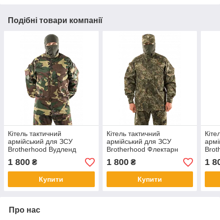
Подібні товари компанії
Кітель тактичний
Кітель тактичний
Кіте
армійський для ЗСУ
армійський для ЗСУ
армі
Brotherhood Вудленд
Brotherhood Флектарн
Brot
польовий 48-50/170-176
польовий
стоп
1 800
1 800
1 8
₴
₴
164
Купити
Купити
Про нас