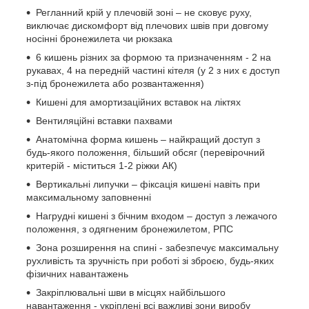
Регланний крій у плечовій зоні – не сковує руху,
виключає дискомфорт від плечових швів при довгому
носінні бронежилета чи рюкзака
6 кишень різних за формою та призначенням - 2 на
рукавах, 4 на передній частині кітеля (у 2 з них є доступ
з-під бронежилета або розвантаження)
Кишені для амортизаційних вставок на ліктях
Вентиляційні вставки пахвами
Анатомічна форма кишень – найкращий доступ з
будь-якого положення, більший обсяг (перевірочний
критерій - міститься 1-2 ріжки АК)
Вертикальні липучки – фіксація кишені навіть при
максимальному заповненні
Нагрудні кишені з бічним входом – доступ з лежачого
положення, з одягненим бронежилетом, РПС
Зона розширення на спині - забезпечує максимальну
рухливість та зручність при роботі зі зброєю, будь-яких
фізичних навантажень
Закріплювальні шви в місцях найбільшого
навантаження - укріплені всі важливі зони виробу