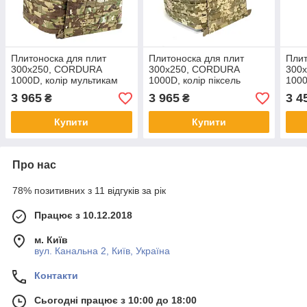
Плитоноска для плит
Плитоноска для плит
Плит
300х250, CORDURA
300х250, CORDURA
300
1000D, колір мультикам
1000D, колір піксель
1000
3 965
3 965
3 4
₴
₴
Купити
Купити
Про нас
78% позитивних з 11 відгуків за рік
Працює з 10.12.2018
м. Київ
вул. Канальна 2, Київ, Україна
Контакти
Сьогодні працює з 10:00 до 18:00