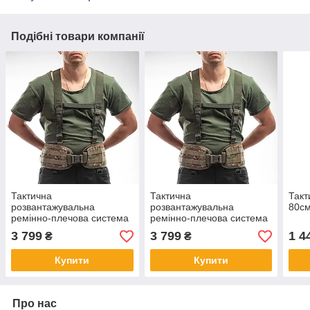
Подібні товари компанії
Тактична
Тактична
Такт
розвантажувальна
розвантажувальна
80см
ремінно-плечова система
ремінно-плечова система
(РПС) + внутрішні лямки
(РПС) + внутрішні лямки
3 799
3 799
1 4
₴
₴
Brotherhood Піксель
Brotherhood Мультикам
Купити
Купити
Про нас