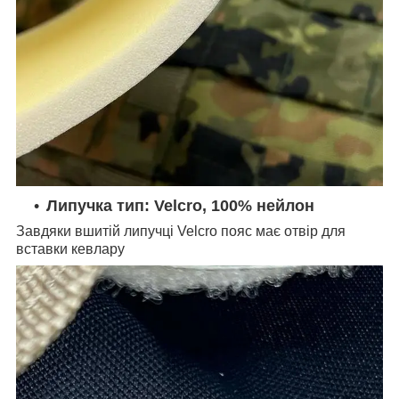
Липучка тип: Velcro, 100% нейлон
Завдяки вшитій липучці Velcro пояс має отвір для
вставки кевлару