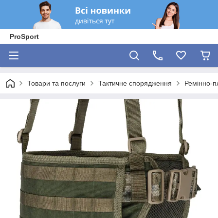
ProSport
Товари та послуги
Тактичне спорядження
Ремінно-п