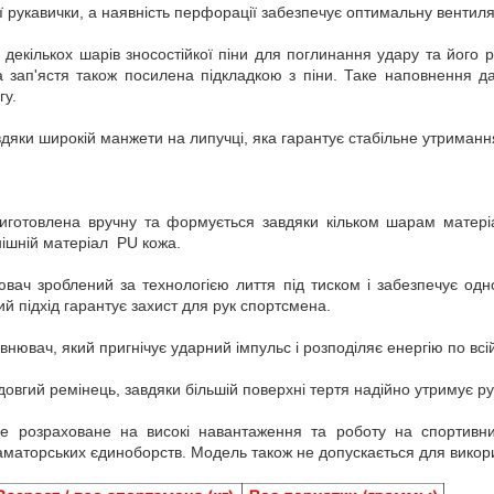
 рукавички, а наявність перфорації забезпечує оптимальну вентиля
декількох шарів зносостійкої піни для поглинання удару та його 
а зап'ястя також посилена підкладкою з піни. Таке наповнення да
гу.
вдяки широкій манжети на липучці, яка гарантує стабільне утримання
 виготовлена вручну та формується завдяки кільком шарам матер
внішній матеріал PU кожа.
ювач зроблений за технологією лиття під тиском і забезпечує одн
 підхід гарантує захист для рук спортсмена.
внювач, який пригнічує ударний імпульс і розподіляє енергію по всі
овгий ремінець, завдяки більшій поверхні тертя надійно утримує ру
не розраховане на високі навантаження та роботу на спортивн
 аматорських єдиноборств. Модель також не допускається для викор