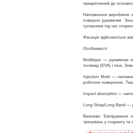
прикріплений до основної
Наповнення вироблене з 
поверхні рукавички. Зон
суперника під час спарин
Фіксація здійснюється за
Особливості:
Multilayer — рукавичка
полімер (EVA) і піна. Зо
Injection Mold — наповн
робочою поверхнею. Такий
Impact absorption — напо
Long Strap/Long Band — д
Важливо: Екіпірування 
тренувань у спарингу та