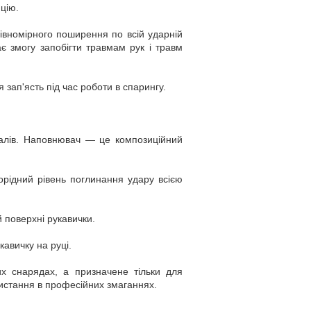
цію.
рівномірного поширення по всій ударній
є змогу запобігти травмам рук і травм
 зап'ясть під час роботи в спарингу.
іалів. Наповнювач — це композиційний
орідний рівень поглинання удару всією
й поверхні рукавички.
кавичку на руці.
их снарядах, а призначене тільки для
истання в професійних змаганнях.