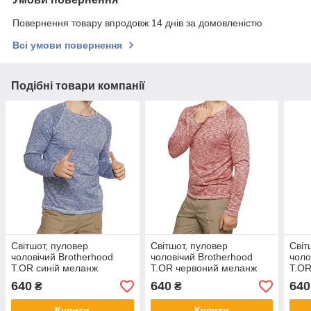
Повернення товару впродовж 14 днів за домовленістю
Всі умови повернення
Подібні товари компанії
Світшот, пуловер
Світшот, пуловер
Світ
чоловічий Brotherhood
чоловічий Brotherhood
чоло
T.OR синій меланж
T.OR червоний меланж
T.OR
640
640
640
₴
₴
Купити
Купити