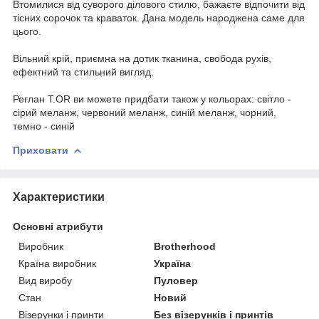
Втомилися від суворого ділового стилю, бажаєте відпочити від
тісних сорочок та краваток. Дана модель народжена саме для
цього.
Вільний крій, приємна на дотик тканина, свобода рухів,
ефектний та стильний вигляд.
Реглан T.OR ви можете придбати також у кольорах: світло -
сірий меланж, червоний меланж, синій меланж, чорний,
темно - синій
Приховати
Характеристики
Основні атрибути
Виробник
Brotherhood
Країна виробник
Україна
Вид виробу
Пуловер
Стан
Новий
Візерунки і принти
Без візерунків і принтів