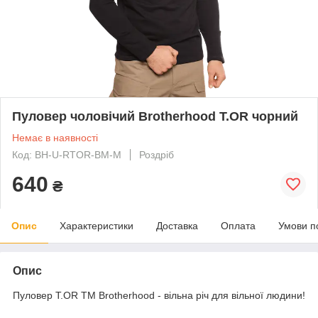
Пуловер чоловічий Brotherhood T.OR чорний
Немає в наявності
Код: BH-U-RTOR-BM-M
Роздріб
640
₴
Опис
Характеристики
Доставка
Оплата
Умови п
Опис
Пуловер T.OR ТМ Brotherhood - вільна річ для вільної людини!