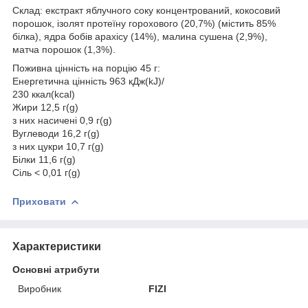
Склад: екстракт яблучного соку концентрований, кокосовий
порошок, ізолят протеїну горохового (20,7%) (містить 85%
білка), ядра бобів арахісу (14%), малина сушена (2,9%),
матча порошок (1,3%).
Поживна цінність на порцію 45 г:
Енергетична цінність 963 кДж(kJ)/
230 ккал(kcal)
Жири 12,5 г(g)
з них насичені 0,9 г(g)
Вуглеводи 16,2 г(g)
з них цукри 10,7 г(g)
Білки 11,6 г(g)
Сіль < 0,01 г(g)
Приховати
Характеристики
Основні атрибути
Виробник
FIZI