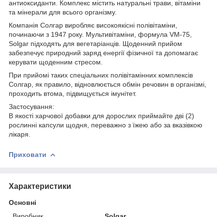
антиоксиданти. Комплекс містить натуральні трави, вітаміни
та мінерали для всього організму.
Компанія Солгар виробляє високоякісні полівітаміни,
починаючи з 1947 року. Мультивітаміни, формула VM-75,
Solgar підходять для вегетаріанців. Щоденний прийом
забезпечує природний заряд енергії фізичної та допомагає
керувати щоденним стресом.
При прийомі таких спеціальних полівітамінних комплексів
Солгар, як правило, відновлюється обмін речовин в організмі,
проходить втома, підвищується імунітет.
Застосування:
В якості харчової добавки для дорослих приймайте дві (2)
рослинні капсули щодня, переважно з їжею або за вказівкою
лікаря.
Приховати
Характеристики
Основні
Виробник
Solgar