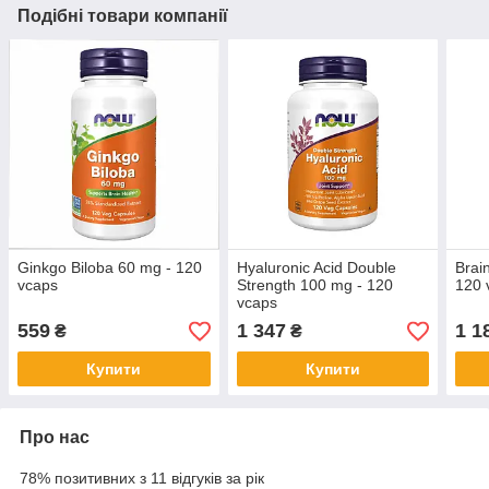
Подібні товари компанії
Ginkgo Biloba 60 mg - 120
Hyaluronic Acid Double
Brai
vcaps
Strength 100 mg - 120
120 
vcaps
559
1 347
1 1
₴
₴
Купити
Купити
Про нас
78% позитивних з 11 відгуків за рік