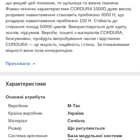
що вищий цей показник, то щільніша та важча тканина.
Фізико-технічні характеристики CORDURA 1000D дуже високі,
розривне навантаження становить приблизно 3000 Н, що
роздирає навантаження приблизно 150 Н. Стійкість до
стирання понад 50000 циклів. Використовується для одягу,
чохлів, підсумків. Вироби, пошиті з матеріалів CORDURA,
безсумнівно, пройдуть випробування часом і відстанню.
CORDURA — це міцність, надійність і стиль. За показниками
міцності вона поза конкуренцією.
Приховати
Характеристики
Основні атрибути
Виробник
M-Tac
Країна виробник
Україна
Матеріал
Cordura
Розмір
Що регулюється
Система кріплення
База модульної системи