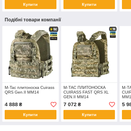
Купити
Купити
Подібні товари компанії
M-Tac плитоноска Cuirass
M-TAC ПЛИТОНОСКА
M-T
QRS Gen.II MM14
CUIRASS FAST QRS XL
CUIR
GEN.II MM14
MM1
4 888
7 072
5 9
₴
₴
Купити
Купити