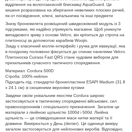
відділення на вологозахисній блискавці AquaGuard. Ця
кишеня розрахована на зберігання невеликих плоских речей,
як-от посвідчення, ключі, запальничка та інші предмети.
Знизу бронежилета розміщений швидкознімний модуль із 3
підсумками, які надійно утримують магазини. Щоб уникнути
випадкового зриву з основи Velcro, він кріпиться до стропа на
плитоносці за допомогою карабінів Woojin.
Ззаду є класичний молле-інтерфейс і ручка для евакуації, яка
в похідному положенні фіксується до спинки панелями Velcro.
Плитоноска Cuirass Fast QRS стане чудовим вибором для
прихильників сучасного тактичного спорядження.
Материал: Cordura 500D
Строба: 100% нейлон
Підходить під: стандартні бронепластини ESAPI Medium (31.8
х 24.1 см) зі скошеними верхніми кутами
Завдяки своїм унікальним якостям Cordura широко
застосовується в тактичному спорядженні військових, сил
правоохоронників і спеціального призначення. Загалом це
матеріали з лінійною щільністю 1000d і 500d. Лінійна
щільність — це співвідношення маси нитки матерії та її
довжини. Вимірюється у День (denier). Ця одиниця виміру
загалом застосовується для нейлонових виробів. Відповідно,