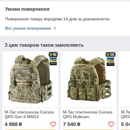
Умови повернення
Повернення товару впродовж 14 днів за домовленістю
Всі умови повернення
З цим товаром також замовляють
M-Tac плитоноска Cuirass
M-Tac плитоноска Cuirass
M-Ta
QRS Gen.II MM14
QRS Multicam
QRS
4 888
7 540
5 0
₴
₴