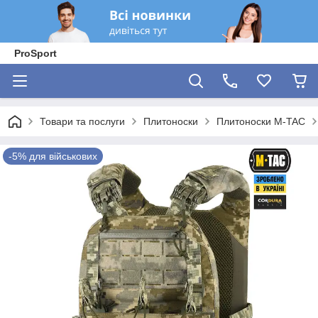
ProSport
Товари та послуги
Плитоноски
Плитоноски M-TAC
-5% для військових