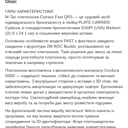
Опис
ГАРКІ ХАРАКТЕРИСТИКИ
M-Tac плитоноска Cuirass Fast QRS — це чудовий засіб
індивідуального бронезахисту в лінійці PLATE CARRIER.
Сумісна зі стандартними бронеплитами ESAPI (USA) Medium
(31.8 х 24.1 см) зі скошеними верхніми кутами.
Основною особливістю моделі FAST є фастекси швидкого
скидання з фурнітури 2М ROC Buckle, розташованої на
плечовій частині плитоноски. Таке рішення дає змогу за лічені
секунди розстебнути плитоноску, просто потягнувши за
темлячки в напрямку стрілочок.
Плитоноска виготовлена з високоякісного матеріалу Cordura
500D — надміцної тканини, стійкої до стирання та високих
навантажень. З внутрішньої сторони є вставки з 3D сітки, які
забезпечують амортизацію та циркуляцію повітря. Ергономічні
плечові лямки зручні у використанні й органічно повторюють
контури тіла. Скелоподібний камербанд неабияк зменшує
вагу виробу та за потреби дає змогу розмістити підсумки.
На фронтальній частині виробу міститься Velcro-панель із
прорізами, на яку можна закріпити молле-сумісне
спорядження та ID-ідентифікатори. Вгорі плитошкарпетки
дизайнери бренда передбачили невелике адміністративне