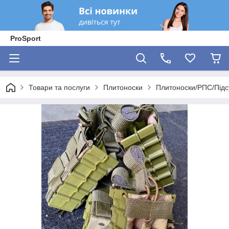
ProSport
Товари та послуги
Плитоноски
Плитоноски/РПС/Підс