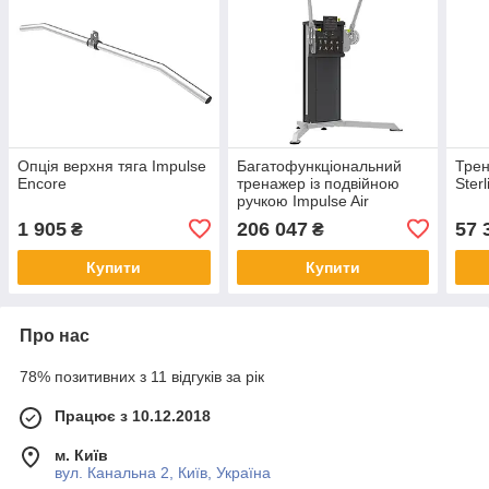
Опція верхня тяга Impulse
Багатофункціональний
Трен
Encore
тренажер із подвійною
Sterl
ручкою Impulse Air
Resistance Dual-Arm
1 905
206 047
57 
₴
₴
Купити
Купити
Про нас
78% позитивних з 11 відгуків за рік
Працює з 10.12.2018
м. Київ
вул. Канальна 2, Київ, Україна