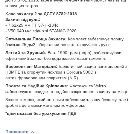
ДСТУ 8782:2018, забезпечуючи ефективний захист навіть від
значущих загроз.
Клас захисту 2 за ДСТУ 8782:2018
Захист від куль:
- 7.62х25 мм ТТ 57-Н-134с;
- V50 640 м/с згідно зі STANAG 2920
Оптимальна Площа Захисту:
Комплект забезпечує площу
близько 25 дм2, зберігаючи легкість та зручність рухів.
Легкий та Зручний:
Вага 1990 грам (пара), забезпечуючи
ефективний захист без додаткового навантаження.
Високоякісні Матеріали:
Балістичний захист виготовлений з
НВМПЕ та огорнутий чохлом з Cordura 500D з
антиінфрачервоним покриттям (NIR).
Просте та Надійне Кріплення:
Фастекси та Velcro
забезпечують швидке та надійне закріплення захисту на місці.
Захист гомілок, який не тільки забезпечить вашу безпеку, але і
зробить це з максимальним комфортом.
*ціни вказані без урахування ПДВ
Приховати