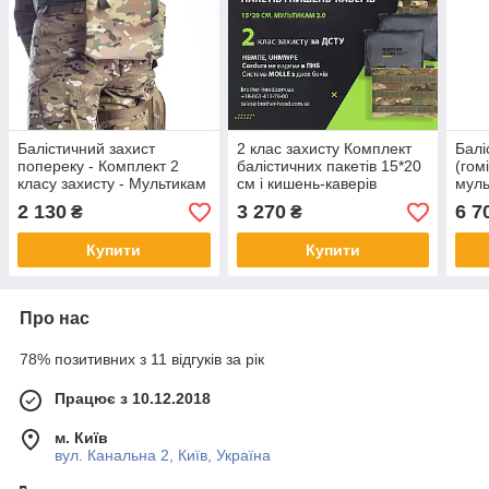
Балістичний захист
2 клас захисту Комплект
Балі
попереку - Комплект 2
балістичних пакетів 15*20
(гом
класу захисту - Мультикам
см і кишень-каверів
муль
2.0
мультикам 2.0 НВМПЕ
2 130
3 270
6 7
₴
₴
UHMWPE
Купити
Купити
Про нас
78% позитивних з 11 відгуків за рік
Працює з 10.12.2018
м. Київ
вул. Канальна 2, Київ, Україна