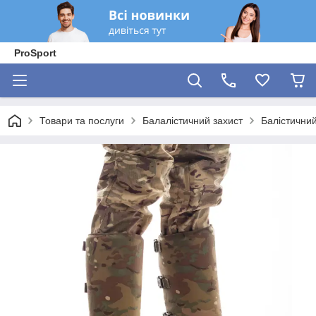
ProSport
Товари та послуги
Балалістичний захист
Балістичний