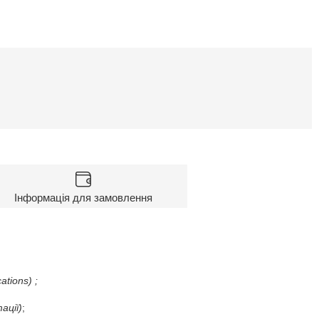
Інформація для замовлення
cations
)
;
ації)
;