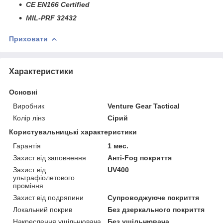
CE EN166 Certified
MIL-PRF 32432
Приховати
Характеристики
Основні
Виробник
Venture Gear Tactical
Колір лінз
Сірий
Користувальницькі характеристики
Гарантія
1 мес.
Захист від заповнення
Анті-Fog покриття
Захист від
UV400
ультрафіолетового
проміння
Захист від подряпини
Супроводжуюче покриття
Локальний покрив
Без дзеркального покриття
Накреслення ущільнювача
Без ущільнювача