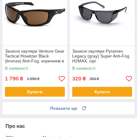
Захисні окуляри Venture Gear
Захисні окуляри Pyramex
Tactical Howitzer Black
Legacy (gray) Super Anti-Fog
(bronze) Anti-Fog, коричневі в
H2MAX, сірі
чорній оправі
В наявності
В наявності
1 790
320
₴
₴
1 990 ₴
350 ₴
Купити
Купити
Показати ще
Про нас