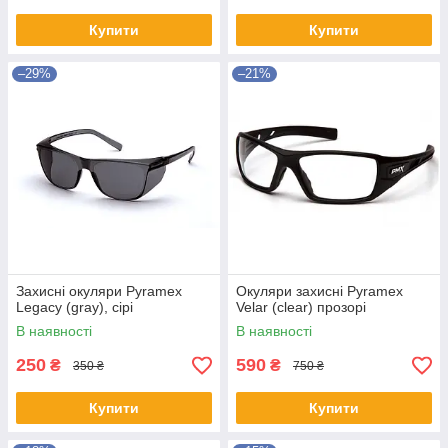
Купити
Купити
–29%
–21%
Захисні окуляри Pyramex
Окуляри захисні Pyramex
Legacy (gray), сірі
Velar (clear) прозорі
В наявності
В наявності
250
590
₴
₴
350 ₴
750 ₴
Купити
Купити