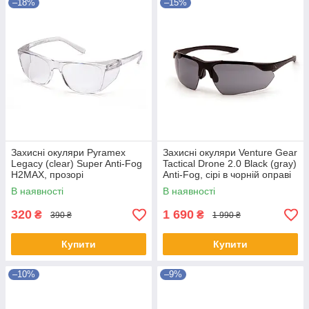
–18%
–15%
Захисні окуляри Pyramex
Захисні окуляри Venture Gear
Legacy (clear) Super Anti-Fog
Tactical Drone 2.0 Black (gray)
H2MAX, прозорі
Anti-Fog, сірі в чорній оправі
В наявності
В наявності
320
1 690
₴
₴
390 ₴
1 990 ₴
Купити
Купити
–10%
–9%