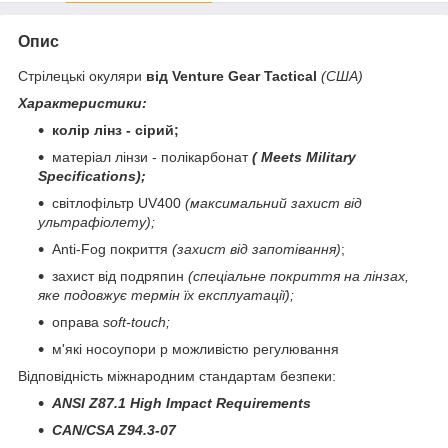
Опис
Стрілецькі окуляри
від Venture Gear Tactical
(США)
Характеристики:
колір лінз - сірий
;
матеріал лінзи - полікарбонат
(
Meets Military
Specifications);
світлофільтр UV400
(максимальний захист від
ультрафіолету);
Anti-Fog покриття
(захист від запотівання)
;
захист від подряпин
(спеціальне покриття на лінзах,
яке подовжує термін їх експлуатації);
оправа
soft-touch;
м'які носоупори p можливістю регулювання
Відповідність міжнародним стандартам безпеки:
ANSI Z87.1 High Impact Requirements
CAN/CSA Z94.3-07