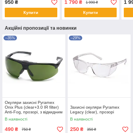
950
1 790
1 9
₴
₴
1 990 ₴
Купити
Купити
Акційні пропозиції та новинки
–35%
–29%
Окуляри захисні Pyramex
Onix Plus (clear+3.0 IR filter)
Захисні окуляри Pyramex
Anti-Fog, прозорі, з відкидним
Legacy (clear), прозорі
фільтром від ІнфраЧерв
В наявності
В наявності
випромін
490
250
₴
₴
750 ₴
350 ₴