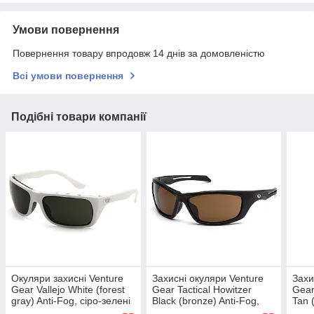
Умови повернення
Повернення товару впродовж 14 днів за домовленістю
Всі умови повернення
Подібні товари компанії
Окуляри захисні Venture
Захисні окуляри Venture
Захи
Gear Vallejo White (forest
Gear Tactical Howitzer
Gear
gray) Anti-Fog, сіро-зелені
Black (bronze) Anti-Fog,
Tan (
в білій оправі
коричневі в чорній оправі
проз