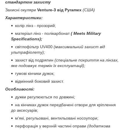
стандартом захисту
Захисні окуляри
Venture-3 від Pyramex
(США)
Характеристики:
колір лінз - прозорий;
матеріал лінз - полікарбонат
(
Meets Military
Specifications
);
світлофільтр UV400
(максимальний захист від
ультрафіолету);
захист від подряпин
(спеціальне покриття на лінзах,
яке подовжує термін їх експлуатації);
гумові кінчики дужок;
відмінний боковий захист.
Особливості:
дужки регулюються по довжині
;
на кінчиках дужок передбачені отвори для кріплення
до аксесуарів;
м'які, регульовані, вентильовані носоупори;
перфорація у верхній частині оправи
(додаткова