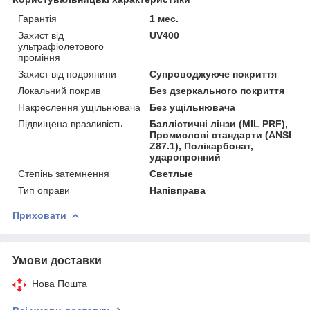
Гарантія
1 мес.
Захист від
UV400
ультрафіолетового
проміння
Захист від подряпини
Супроводжуюче покриття
Локальний покрив
Без дзеркального покриття
Накреслення ущільнювача
Без ущільнювача
Підвищена вразливість
Баллістичні лінзи (MIL PRF),
Промислові стандарти (ANSI
Z87.1), Полікарбонат,
ударопронний
Степінь затемнення
Светлые
Тип оправи
Напівправа
Приховати
Умови доставки
Нова Пошта