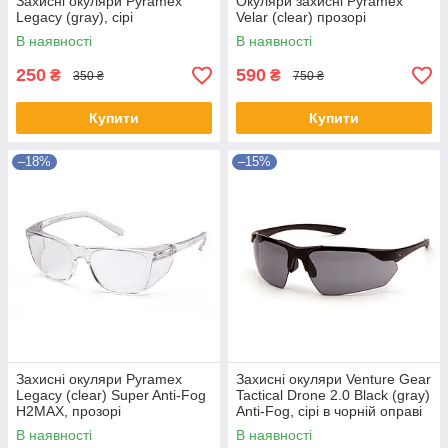
Захисні окуляри Pyramex
Окуляри захисні Pyramex
Legacy (gray), сірі
Velar (clear) прозорі
В наявності
В наявності
250
590
₴
₴
350 ₴
750 ₴
Купити
Купити
–18%
–15%
Захисні окуляри Pyramex
Захисні окуляри Venture Gear
Legacy (clear) Super Anti-Fog
Tactical Drone 2.0 Black (gray)
H2MAX, прозорі
Anti-Fog, сірі в чорній оправі
В наявності
В наявності