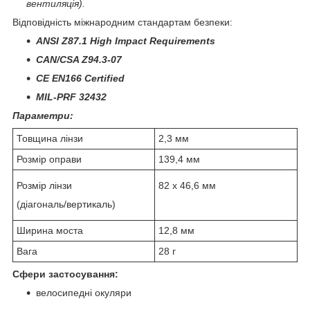
вентиляція).
Відповідність міжнародним стандартам безпеки
:
ANSI Z87.1 High Impact Requirements
CAN/CSA Z94.3-07
CE EN166 Certified
MIL-PRF 32432
Параметри:
Товщина лінзи
2,3 мм
Розмір оправи
139,4 мм
Розмір лінзи
82 x 46,6 мм
(діагональ/вертикаль)
Ширина моста
12,8 мм
Вага
28 г
Сфери застосування:
велосипедні окуляри