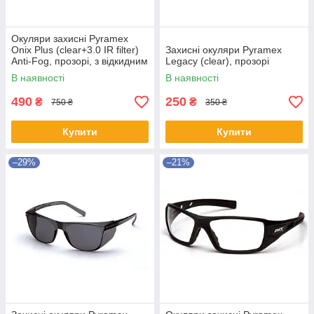
Окуляри захисні Pyramex
Onix Plus (clear+3.0 IR filter)
Захисні окуляри Pyramex
Anti-Fog, прозорі, з відкидним
Legacy (clear), прозорі
фільтром від ІнфраЧерв
В наявності
В наявності
випромін
490
250
₴
₴
750 ₴
350 ₴
Купити
Купити
–29%
–21%