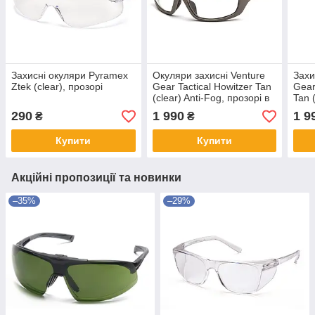
Захисні окуляри Pyramex
Окуляри захисні Venture
Захи
Ztek (clear), прозорі
Gear Tactical Howitzer Tan
Gear
(clear) Anti-Fog, прозорі в
Tan (
пісочній оправі
проз
290
1 990
1 9
₴
₴
Купити
Купити
Акційні пропозиції та новинки
–35%
–29%