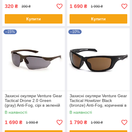
320
1 690
₴
₴
390 ₴
1 990 ₴
Купити
Купити
–15%
–10%
Захисні окуляри Venture Gear
Захисні окуляри Venture Gear
Tactical Drone 2.0 Green
Tactical Howitzer Black
(gray) Anti-Fog, сірі в зеленій
(bronze) Anti-Fog, коричневі в
оправі
чорній оправі
В наявності
В наявності
1 690
1 790
₴
₴
1 990 ₴
1 990 ₴