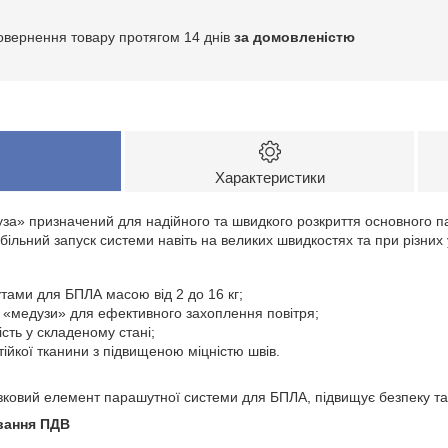
овернення товару протягом 14 днів
за домовленістю
Характеристики
а» призначений для надійного та швидкого розкриття основного па
більний запуск системи навіть на великих швидкостях та при різних
утами для БПЛА масою від 2 до 16 кг;
і «медузи» для ефективного захоплення повітря;
ість у складеному стані;
тійкої тканини з підвищеною міцністю швів.
зковий елемент парашутної системи для БПЛА, підвищує безпеку та 
ування ПДВ