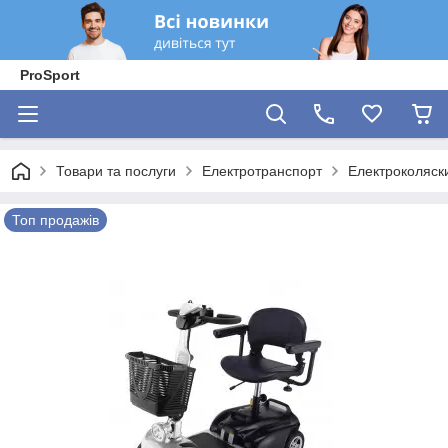
ProSport
Товари та послуги
Електротранспорт
Електроколяск
Топ продажів