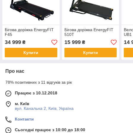
Бігова доріжка EnergyFIT
Бігова доріжка EnergyFIT
Вело
F45
510T
UB1
34 999
15 999
14 
₴
₴
Купити
Купити
Про нас
78% позитивних з 11 відгуків за рік
Працює з 10.12.2018
м. Київ
вул. Канальна 2, Київ, Україна
Контакти
Сьогодні працює з 10:00 до 18:00