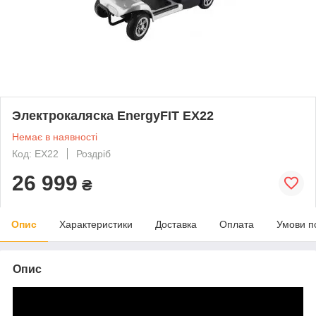
Электрокаляска EnergyFIT EX22
Немає в наявності
Код: EX22
Роздріб
26 999
₴
Опис
Характеристики
Доставка
Оплата
Умови п
Опис