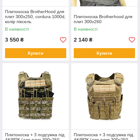
Плитоноска BrotherHood для
плит 300х250, cordura 1000d,
Плитоноска Brotherhood для
колір піксель
плит 300x260
В наявності
В наявності
3 550
2 140
₴
₴
Купити
Купити
Плитоноска + 3 подсумка під
Плитоноска + 3 подсумка під
АК/РПК (для плит 300х250,
АК/РПК (для плит 300х250,