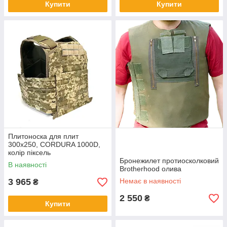
Купити
Купити
Плитоноска для плит
300х250, CORDURA 1000D,
колір піксель
Бронежилет протиосколковий
В наявності
Brotherhood олива
3 965
Немає в наявності
₴
2 550
₴
Купити