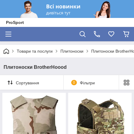
ProSport
Товари та послуги
Плитоноски
Плитоноски BrotherH
Плитоноски BrotherHoood
Сортування
0
Фільтри