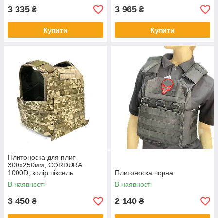
3 335
3 965
₴
₴
Купити
Купити
Плитоноска для плит
300х250мм, CORDURA
1000D, колір піксель
Плитоноска чорна
В наявності
В наявності
3 450
2 140
₴
₴