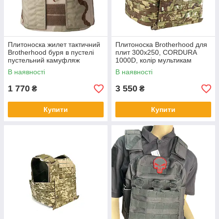
Плитоноска жилет тактичний
Плитоноска Brotherhood для
Brotherhood буря в пустелі
плит 300х250, CORDURA
пустельний камуфляж
1000D, колір мультикам
тактична військова cordura
В наявності
В наявності
1 770
3 550
₴
₴
Купити
Купити